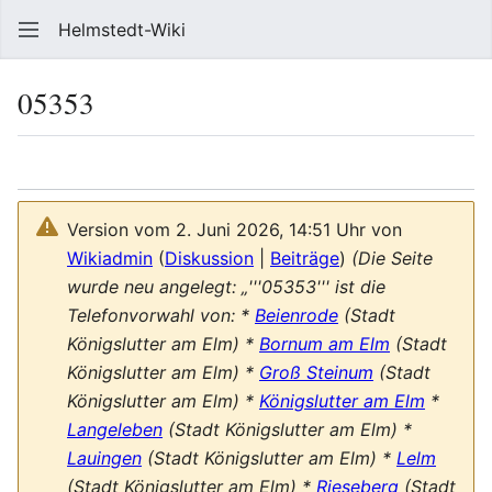
Helmstedt-Wiki
Such
05353
Sprache
Beobach
Que
Version vom 2. Juni 2026, 14:51 Uhr von
Wikiadmin
(
Diskussion
|
Beiträge
)
(Die Seite
wurde neu angelegt: „'''05353''' ist die
Telefonvorwahl von: *
Beienrode
(Stadt
Königslutter am Elm) *
Bornum am Elm
(Stadt
Königslutter am Elm) *
Groß Steinum
(Stadt
Königslutter am Elm) *
Königslutter am Elm
*
Langeleben
(Stadt Königslutter am Elm) *
Lauingen
(Stadt Königslutter am Elm) *
Lelm
(Stadt Königslutter am Elm) *
Rieseberg
(Stadt