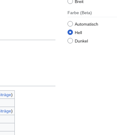
Breit
Farbe
(Beta)
Automatisch
Hell
Dunkel
iträge
)
iträge
)