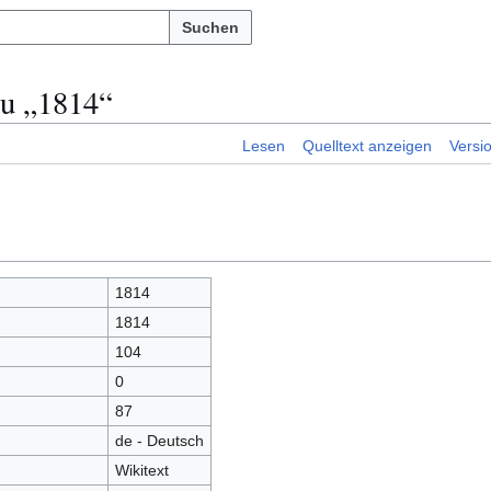
Suchen
zu „1814“
Lesen
Quelltext anzeigen
Versi
1814
1814
104
0
87
de - Deutsch
Wikitext