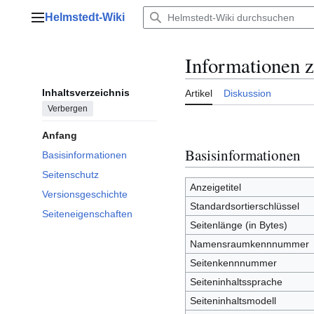
Zum
Helmstedt-Wiki
Inhalt
Hauptmenü
springen
Informationen 
Inhaltsverzeichnis
Artikel
Diskussion
Verbergen
Anfang
Basisinformationen
Basisinformationen
Seitenschutz
Anzeigetitel
Versionsgeschichte
Standardsortierschlüssel
Seiteneigenschaften
Seitenlänge (in Bytes)
Namensraumkennnummer
Seitenkennnummer
Seiteninhaltssprache
Seiteninhaltsmodell