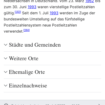
Niedersachsen in Deutschland. Vom 23. März
1962
bis
zum 30. Juni
1993
waren vierstellige Postleitzahlen
[
1
]
[
2
]
gültig.
Seit dem 1. Juli
1993
werden im Zuge der
bundesweiten Umstellung auf das fünfstellige
Postleitzahlensystem neue Postleitzahlen
[
3
]
[
4
]
verwendet.
Städte und Gemeinden
Weitere Orte
Ehemalige Orte
Einzelnachweise