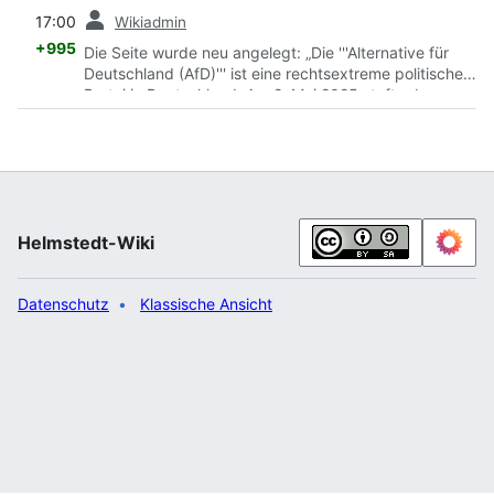
Vorherige
17:00
Wikiadmin
+995
Die Seite wurde neu angelegt: „Die '''Alternative für
Deutschland (AfD)''' ist eine rechtsextreme politische
Partei in Deutschland. Am 2. Mai 2025 stufte das
Bundesamt für Verfassungsschutz die gesamte Partei
als „gesichert rechtsextremistische Bestrebung“ ein.
Die Bundes-AfD gliedert sie sich in Landes-, Bezirks-,
Kreis- und Stadtverbände. Wenn ein Landesverband
keine Bezirksverbände besitzt, gibt es dort statt
Bezirksverbänden nur Kreisverbände und
Helmstedt-Wiki
gegebenenfalls Stadtver…“
Datenschutz
Klassische Ansicht