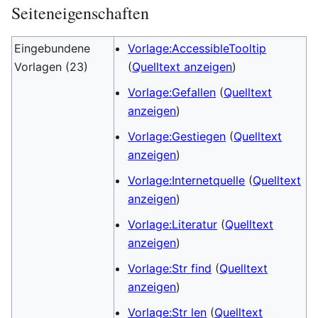
Seiteneigenschaften
Eingebundene
Vorlage:AccessibleTooltip
Vorlagen (23)
(
Quelltext anzeigen
)
Vorlage:Gefallen
(
Quelltext
anzeigen
)
Vorlage:Gestiegen
(
Quelltext
anzeigen
)
Vorlage:Internetquelle
(
Quelltext
anzeigen
)
Vorlage:Literatur
(
Quelltext
anzeigen
)
Vorlage:Str find
(
Quelltext
anzeigen
)
Vorlage:Str len
(
Quelltext