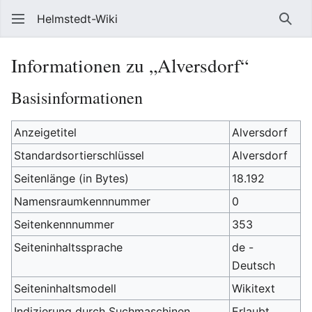
Helmstedt-Wiki
Such
Informationen zu „Alversdorf“
Basisinformationen
Anzeigetitel
Alversdorf
Standardsortierschlüssel
Alversdorf
Seitenlänge (in Bytes)
18.192
Namensraumkennnummer
0
Seitenkennnummer
353
Seiteninhaltssprache
de -
Deutsch
Seiteninhaltsmodell
Wikitext
Indizierung durch Suchmaschinen
Erlaubt