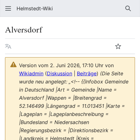
Helmstedt-Wiki
Such
Alversdorf
Sprache
Beobach
Que
Version vom 2. Juni 2026, 17:10 Uhr von
Wikiadmin
(
Diskussion
|
Beiträge
)
(Die Seite
wurde neu angelegt: „<!-- {{Infobox Gemeinde
in Deutschland |Art = Gemeinde |Name =
Alversdorf |Wappen = |Breitengrad =
52.146499 |Längengrad = 11.013451 |Karte =
|Lageplan = |Lageplanbeschreibung =
|Bundesland = Niedersachsen
|Regierungsbezirk = |Direktionsbezirk =
|Landkreis = Helmstedt |Kreis =