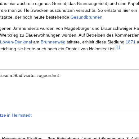
 das hier auch ein eigenes Gericht, das Brunnengericht; und eine Kape
, die man zu Heilzwecken auszunutzen versuchte. So entstand hier ein 
tstätte, der noch heute bestehende
Gesundbrunnen
.
gangenen Jahrhunderts wurden von Magdeburger und Braunschweiger 
 Weltkrieg zu Dauerwohnungen wurden. Auf Betreiben des Kommerzienr
Löwen-Denkmal
am
Brunnenweg
stiftete, erhielt diese Siedlung
1871
a
[
1
]
zeichung sie heute auch noch ein Ortsteil von Helmstedt ist.
iesem Stadtviertel zugeordnet:
tze in Helmstedt
e Helmstedter Straßen – Ihre Entstehung, Lage und Benennung
. 3. Au