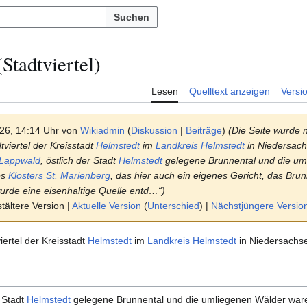
Suchen
Stadtviertel)
Lesen
Quelltext anzeigen
Versi
026, 14:14 Uhr von
Wikiadmin
(
Diskussion
|
Beiträge
)
(Die Seite wurde n
dtviertel der Kreisstadt
Helmstedt
im
Landkreis Helmstedt
in Niedersach
Lappwald
, östlich der Stadt
Helmstedt
gelegene Brunnental und die um
es
Klosters St. Marienberg
, das hier auch ein eigenes Gericht, das Bru
rde eine eisenhaltige Quelle entd…“)
ältere Version |
Aktuelle Version
(
Unterschied
) |
Nächstjüngere Versio
viertel der Kreisstadt
Helmstedt
im
Landkreis Helmstedt
in Niedersachse
r Stadt
Helmstedt
gelegene Brunnental und die umliegenen Wälder waren