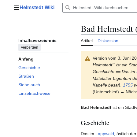
Zum
Helmstedt-Wiki
Inhalt
Hauptmenü
springen
Bad Helmstedt (
Inhaltsverzeichnis
Artikel
Diskussion
Verbergen
Version vom 3. Juni 2
Anfang
Helmstedt''' ist ein Sta
Geschichte
Geschichte == Das im
Straßen
Mittelalter Eigentum d
Siehe auch
Kapelle besaß.
1755
wu
(Unterschied) ← Nächst
Einzelnachweise
Bad Helmstedt
ist ein Stadt
Geschichte
Das im
Lappwald
, östlich de