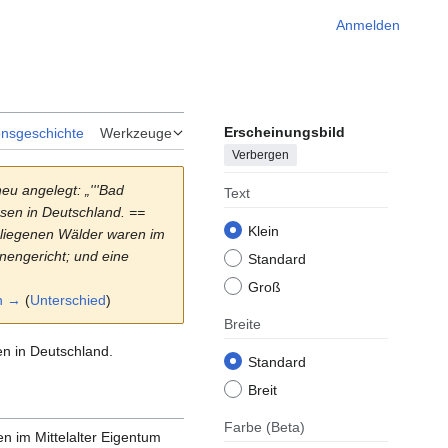
Anmelden
Erscheinungsbild
onsgeschichte
Werkzeuge
Verbergen
eu angelegt: „'''Bad
Text
sen in Deutschland. ==
Klein
liegenen Wälder waren im
nnengericht; und eine
Standard
Groß
n →
(
Unterschied
)
Breite
n in Deutschland.
Standard
Breit
Farbe
(Beta)
 im Mittelalter Eigentum