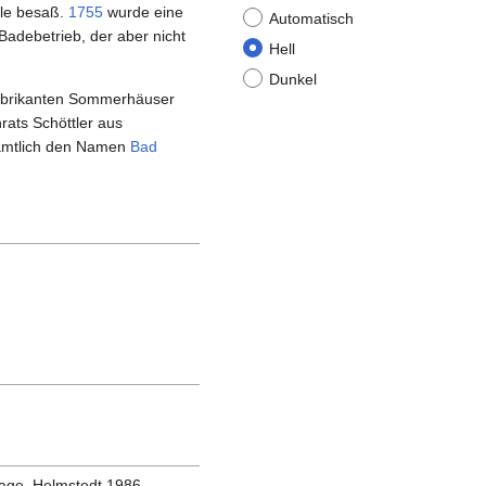
lle besaß.
1755
wurde eine
Automatisch
Badebetrieb, der aber nicht
Hell
Dunkel
Fabrikanten Sommerhäuser
ats Schöttler aus
mtlich den Namen
Bad
flage. Helmstedt 1986.