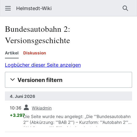
Helmstedt-Wiki
Such
Bundesautobahn 2
:
Versionsgeschichte
Artikel
Diskussion
Logbücher dieser Seite anzeigen
Versionen filtern
4. Juni 2026
Vorherige
10:36
Wikiadmin
+3.297
Die Seite wurde neu angelegt: „Die '''Bundesautobahn
2''' (Abkürzung: '''BAB 2''') – Kurzform: '''Autobahn 2'''
(Abkürzung: '''A 2''') – ist eine deutsche
Bundesautobahn. Sie verläuft vom Ruhrgebiet mit