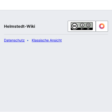
Beginn in Oberhausen über Dortmund, Bielefeld,
Hannover, Braunschweig und Magdeburg zum
Dreieck Werder, in dem sie in den Berliner Ring
einmündet. Die Kilometrierung beginnt im Gegensatz
zur Verlaufsbeschreibung und der Nummerierung der
Helmstedt-Wiki
Anschlussstellen am D…“
Datenschutz
Klassische Ansicht