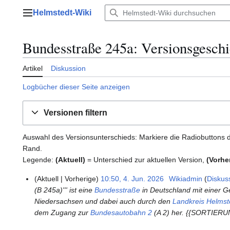
Zum
Helmstedt-Wiki
Inhalt
Hauptmenü
springen
Bundesstraße 245a
: Versionsgeschi
Artikel
Diskussion
Logbücher dieser Seite anzeigen
Versionen filtern
Auswahl des Versionsunterschieds: Markiere die Radiobuttons d
Rand.
Legende:
(Aktuell)
= Unterschied zur aktuellen Version,
(Vorhe
Aktuell
Vorherige
10:50, 4. Jun. 2026
Wikiadmin
Diskus
4
(B 245a)''' ist eine
Bundesstraße
in Deutschland mit einer G
.
Niedersachsen und dabei auch durch den
Landkreis Helmst
J
dem Zugang zur
Bundesautobahn 2
(A 2) her. {{SORTIER
u
n