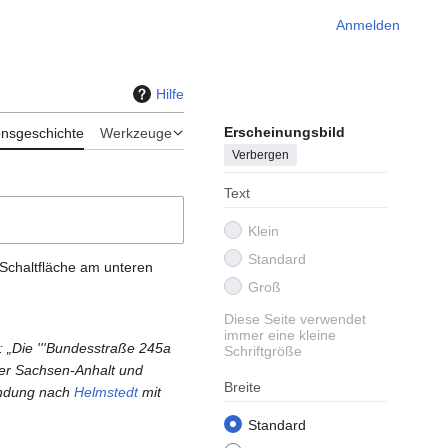
Anmelden
Hilfe
Erscheinungsbild
onsgeschichte
Werkzeuge
Verbergen
Text
Klein
Standard
 Schaltfläche am unteren
Groß
Diese Seite verwendet
immer eine kleine
: „Die '''Bundesstraße 245a
Schriftgröße
der Sachsen-Anhalt und
Breite
bindung nach
Helmstedt
mit
Standard