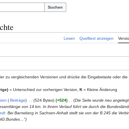
Suchen
chte
Lesen
Quelltext anzeigen
Versi
er zu vergleichenden Versionen und drücke die Eingabetaste oder die
rige)
= Unterschied zur vorherigen Version,
K
= Kleine Änderung
sion
Beiträge
524 Bytes
+524
Die Seite wurde neu angelegt
esamtlänge von 14 km. In ihrem Verlauf führt sie durch die Bundeslän
edt
. Bei Barneberg in Sachsen-Anhalt stellt sie von der B 245 die Ver
UNG:Bundes…“