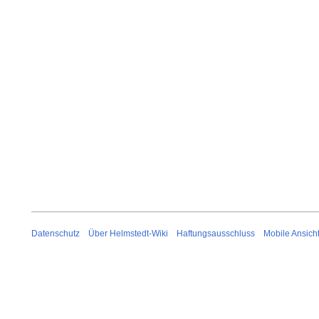
i
2
0
2
6
Datenschutz
Über Helmstedt-Wiki
Haftungsausschluss
Mobile Ansich