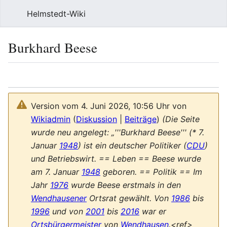
Helmstedt-Wiki
Such
Burkhard Beese
Sprache
Beobach
Que
Version vom 4. Juni 2026, 10:56 Uhr von
Wikiadmin
(
Diskussion
|
Beiträge
)
(Die Seite
wurde neu angelegt: „'''Burkhard Beese''' (* 7.
Januar
1948
) ist ein deutscher Politiker (
CDU
)
und Betriebswirt. == Leben == Beese wurde
am 7. Januar
1948
geboren. == Politik == Im
Jahr
1976
wurde Beese erstmals in den
Wendhausener
Ortsrat gewählt. Von
1986
bis
1996
und von
2001
bis
2016
war er
Ortsbürgermeister
von
Wendhausen
.<ref>