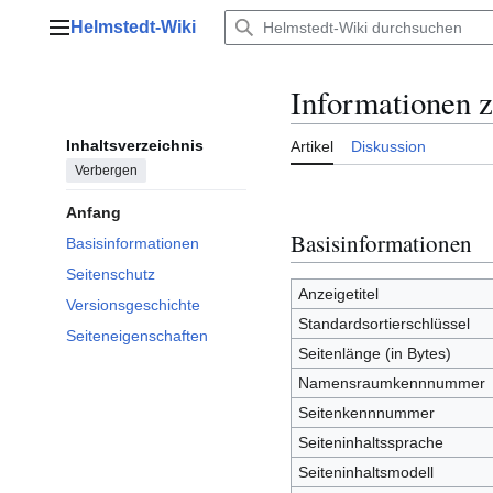
Zum
Helmstedt-Wiki
Inhalt
Hauptmenü
springen
Informationen 
Inhaltsverzeichnis
Artikel
Diskussion
Verbergen
Anfang
Basisinformationen
Basisinformationen
Seitenschutz
Anzeigetitel
Versionsgeschichte
Standardsortierschlüssel
Seiteneigenschaften
Seitenlänge (in Bytes)
Namensraumkennnummer
Seitenkennnummer
Seiteninhaltssprache
Seiteninhaltsmodell