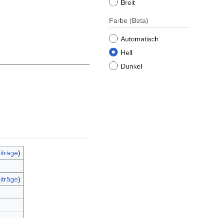
Breit
Farbe
(Beta)
Automatisch
Hell
Dunkel
iträge
)
iträge
)