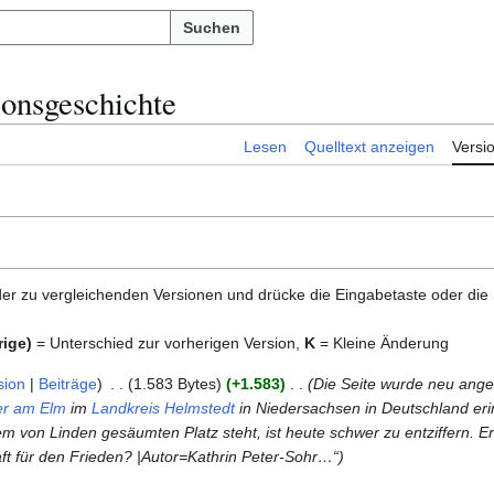
Suchen
ionsgeschichte
Lesen
Quelltext anzeigen
Versi
er zu vergleichenden Versionen und drücke die Eingabetaste oder die
rige)
= Unterschied zur vorherigen Version,
K
= Kleine Änderung
sion
Beiträge
1.583 Bytes
+1.583
Die Seite wurde neu angel
ter am Elm
im
Landkreis Helmstedt
in Niedersachsen in Deutschland erin
 von Linden gesäumten Platz steht, ist heute schwer zu entziffern. E
aft für den Frieden? |Autor=Kathrin Peter-Sohr…“