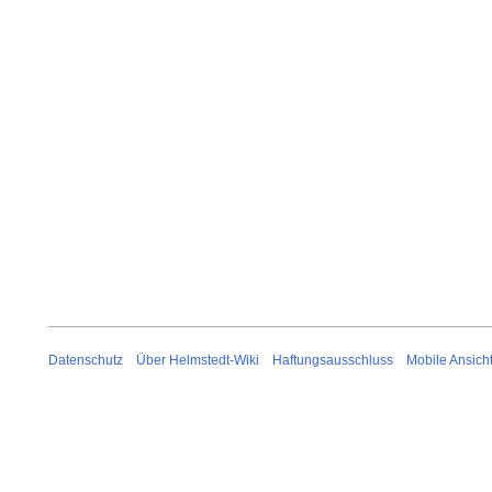
i
2
0
2
6
Datenschutz
Über Helmstedt-Wiki
Haftungsausschluss
Mobile Ansich