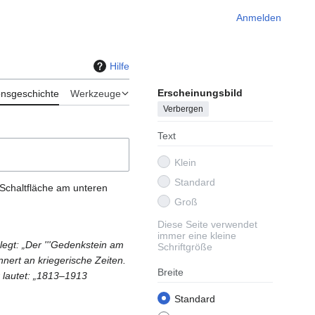
Anmelden
Hilfe
Erscheinungsbild
onsgeschichte
Werkzeuge
Verbergen
Text
Klein
Standard
 Schaltfläche am unteren
Groß
Diese Seite verwendet
immer eine kleine
egt: „Der '''Gedenkstein am
Schriftgröße
nert an kriegerische Zeiten.
Breite
r lautet: „1813–1913
Standard