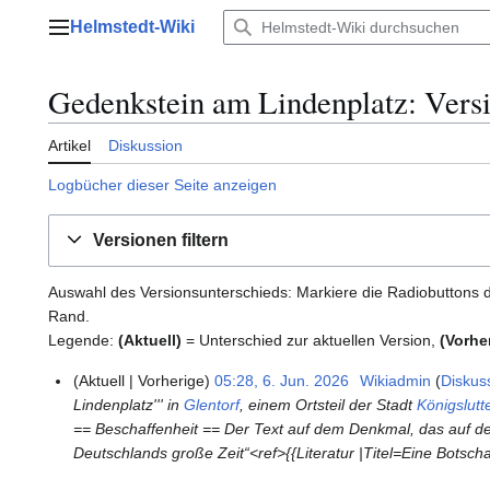
Zum
Helmstedt-Wiki
Inhalt
Hauptmenü
springen
Gedenkstein am Lindenplatz
: Vers
Artikel
Diskussion
Logbücher dieser Seite anzeigen
Versionen filtern
Auswahl des Versionsunterschieds: Markiere die Radiobuttons d
Rand.
Legende:
(Aktuell)
= Unterschied zur aktuellen Version,
(Vorhe
Aktuell
Vorherige
05:28, 6. Jun. 2026
Wikiadmin
Diskus
6
Lindenplatz''' in
Glentorf
, einem Ortsteil der Stadt
Königslut
.
== Beschaffenheit == Der Text auf dem Denkmal, das auf dem
J
Deutschlands große Zeit“<ref>{{Literatur |Titel=Eine Botsch
u
n