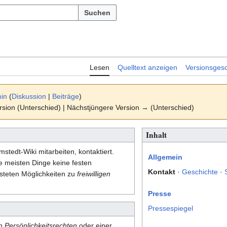
Suchen
Lesen
Quelltext anzeigen
Versionsgesc
in
(
Diskussion
|
Beiträge
)
ersion (Unterschied) | Nächstjüngere Version → (Unterschied)
Inhalt
stedt-Wiki mitarbeiten, kontaktiert.
Allgemein
ie meisten Dinge keine festen
Kontakt
·
Geschichte
·
listeten Möglichkeiten zu
freiwilligen
Presse
Pressespiegel
on
Persönlichkeitsrechten
oder einer