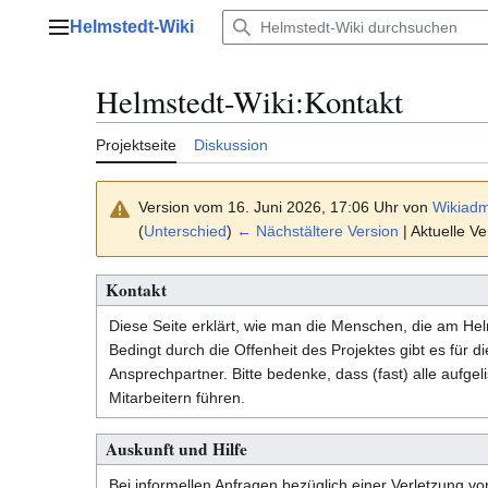
Zum
Helmstedt-Wiki
Inhalt
Hauptmenü
springen
Helmstedt-Wiki
:
Kontakt
Projektseite
Diskussion
Version vom 16. Juni 2026, 17:06 Uhr von
Wikiadm
(
Unterschied
)
← Nächstältere Version
| Aktuelle V
Kontakt
Diese Seite erklärt, wie man die Menschen, die am Helm
Bedingt durch die Offenheit des Projektes gibt es für d
Ansprechpartner. Bitte bedenke, dass (fast) alle aufge
Mitarbeitern führen.
Auskunft und Hilfe
Bei informellen Anfragen bezüglich einer Verletzung v