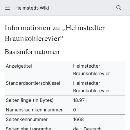
Helmstedt-Wiki
Such
Informationen zu „Helmstedter
Braunkohlerevier“
Basisinformationen
Anzeigetitel
Helmstedter
Braunkohlerevier
Standardsortierschlüssel
Helmstedter
Braunkohlerevier
Seitenlänge (in Bytes)
18.971
Namensraumkennnummer
0
Seitenkennnummer
1668
Seiteninhaltssprache
de - Deutsch