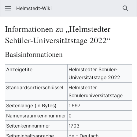
Helmstedt-Wiki
Such
Informationen zu „Helmstedter
Schüler-Universitätstage 2022“
Basisinformationen
Anzeigetitel
Helmstedter Schüler-
Universitätstage 2022
Standardsortierschlüssel
Helmstedter
Schuleruniversitatstage
Seitenlänge (in Bytes)
1.697
Namensraumkennnummer
0
Seitenkennnummer
1703
Seiteninhaltssprache
de - Deutsch