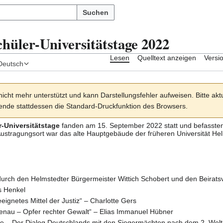
Suchen
hüler-Universitätstage 2022
Lesen
Quelltext anzeigen
Versi
Deutsch
nicht mehr unterstützt und kann Darstellungsfehler aufweisen. Bitte akt
nde stattdessen die Standard-Druckfunktion des Browsers.
-Universitätstage
fanden am 15. September
2022
statt und befasst
. Austragungsort war das alte Hauptgebäude der früheren
Universität He
durch den Helmstedter Bürgermeister
Wittich Schobert
und den Beirats
s Henkel
eeignetes Mittel der Justiz“ – Charlotte Gers
henau – Opfer rechter Gewalt“ – Elias Immanuel Hübner
de – Der Dialog Deutschlands mit den Siegermächten nach dem 2. Weltk