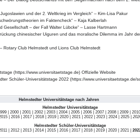
Jugoslawien und der 2. Weltkrieg im Vergleich“ – Kim-Lisa Pakur
rschwörungstheorien im Faktencheck“ – Kaja Kalberlah
nd Gesellschaft – der Fall Walter Lübcke“ – Lasse Hartmann
drückung chinesischer Uiguren und das moralische Dilemma im Jahr de
 –
Rotary Club Helmstedt
und
Lions Club Helmstedt
tstage
Offizielle Website
dter Schüler-Universitätstage 2022
Helmstedter Universitätstage nach Jahren
Helmstedter Universitätstage
999
|
2000
|
2001
|
2002
|
2003
|
2004
|
2005
|
2006
|
2007
|
2008
|
2009
|
201
2015
|
2016
|
2017
|
2018
|
2019
|
2020
|
2021
|
2022
|
2023
|
2024
|
2025
|
202
Helmstedter Schüler-Universitätstage
2011
|
2012
|
2013
|
2014
|
2015
|
2016
|
2017
|
2018
|
2019
|
2020
|
2021
|
202