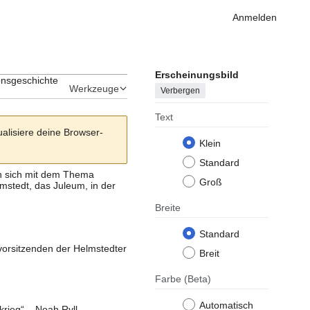
Anmelden
Erscheinungsbild
onsgeschichte
Werkzeuge
Verbergen
Text
ualisiere deine Browser-
Klein
Standard
en sich mit dem Thema
Groß
lmstedt
, das
Juleum
, in der
Breite
Standard
vorsitzenden der
Helmstedter
Breit
Farbe
(Beta)
Automatisch
rieg“ – Noah Ryll