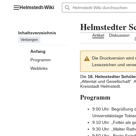
Zum
Helmstedt-Wiki
Inhalt
Hauptmenü
springen
Helmstedter Sc
Inhaltsverzeichnis
Artikel
Diskussion
Verbergen
Anfang
Die Druckversion wird 
Programm
Lesezeichen und verwe
Weblinks
Die
16.
Helmstedter Schüler
„Attentat und Gesellschaft“
Kreisstadt
Helmstedt
.
Programm
9:00 Uhr: Begrüßung 
Universitätstage
Tobia
9:10 Uhr: „Folter als g
9:30 Uhr: „Walter Rat
9:50 Uhr: „Beste Fein