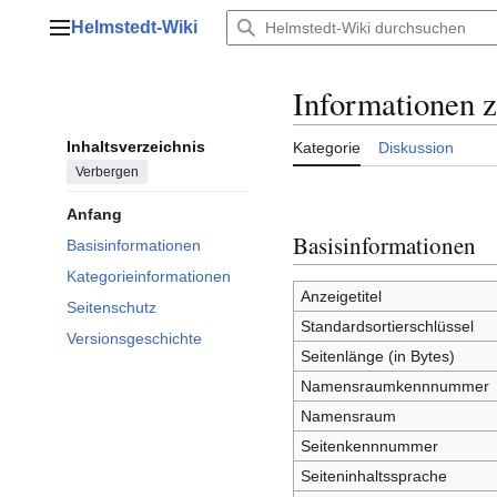
Zum
Helmstedt-Wiki
Inhalt
Hauptmenü
springen
Informationen 
Inhaltsverzeichnis
Kategorie
Diskussion
Verbergen
Anfang
Basisinformationen
Basisinformationen
Kategorieinformationen
Anzeigetitel
Seitenschutz
Standardsortierschlüssel
Versionsgeschichte
Seitenlänge (in Bytes)
Namensraumkennnummer
Namensraum
Seitenkennnummer
Seiteninhaltssprache