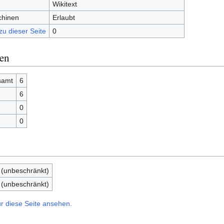
Wikitext
chinen
Erlaubt
zu dieser Seite
0
nen
samt
6
6
0
0
 (unbeschränkt)
 (unbeschränkt)
r diese Seite ansehen.