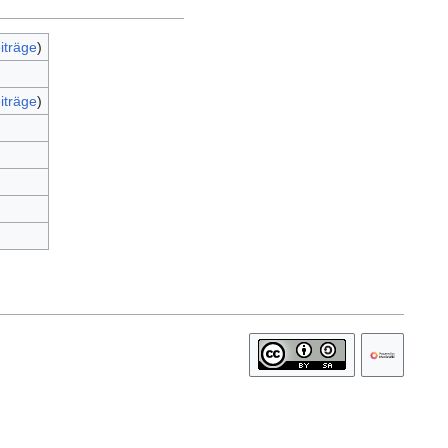
iträge
)
iträge
)