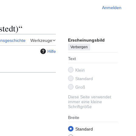
Anmelden
tedt)“
Erscheinungsbild
onsgeschichte
Werkzeuge
Verbergen
Hilfe
Text
Klein
Standard
Groß
Diese Seite verwendet
immer eine kleine
Schriftgröße
Breite
Standard