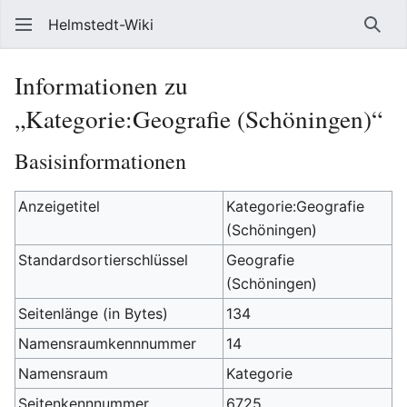
Helmstedt-Wiki
Such
Informationen zu
„Kategorie:Geografie (Schöningen)“
Basisinformationen
Anzeigetitel
Kategorie:Geografie
(Schöningen)
Standardsortierschlüssel
Geografie
(Schöningen)
Seitenlänge (in Bytes)
134
Namensraumkennnummer
14
Namensraum
Kategorie
Seitenkennnummer
6725