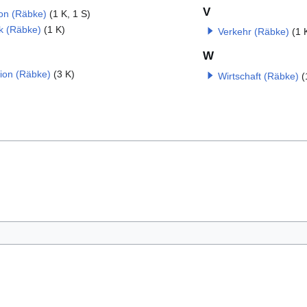
V
on (Räbke)
(1 K, 1 S)
ik (Räbke)
(1 K)
Verkehr (Räbke)
(1 
W
gion (Räbke)
(3 K)
Wirtschaft (Räbke)
(