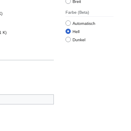
Breit
Farbe
(Beta)
K)
Automatisch
Hell
1 K)
Dunkel