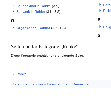
Pers
Baudenkmal in Räbke
(3 S)
Polit
Bauwerk in Räbke
(3 K, 3 S)
R
O
Reli
Organisation (Räbke)
(3 K, 1 S)
S
Seiten in der Kategorie „Räbke“
Diese Kategorie enthält nur die folgende Seite.
Räbke
Kategorie
:
Landkreis Helmstedt nach Gemeinde