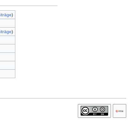
iträge
)
iträge
)