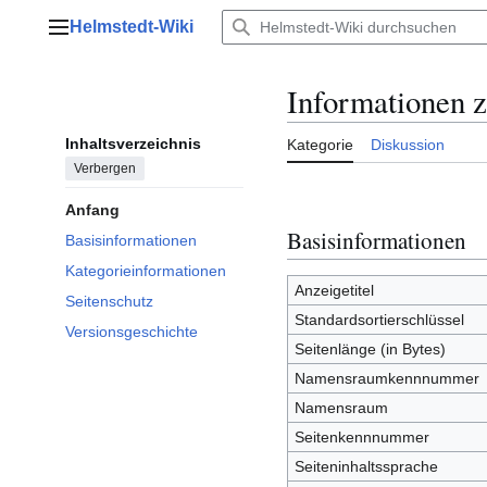
Zum
Helmstedt-Wiki
Inhalt
Hauptmenü
springen
Informationen 
Inhaltsverzeichnis
Kategorie
Diskussion
Verbergen
Anfang
Basisinformationen
Basisinformationen
Kategorieinformationen
Anzeigetitel
Seitenschutz
Standardsortierschlüssel
Versionsgeschichte
Seitenlänge (in Bytes)
Namensraumkennnummer
Namensraum
Seitenkennnummer
Seiteninhaltssprache