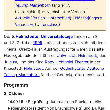
Teilung Marienborn
fand ei…“)
(Unterschied) ← Nächstältere Version |
Aktuelle Version
(
Unterschied
) |
Nächstjüngere
Version →
(
Unterschied
)
Die
5.
Helmstedter Universitätstage
fanden am 2.
und 3. Oktober
1999
statt und befassten sich mit dem
Thema „Grenz-Fälle“. Austragungsorte waren das alte
Hauptgebäude der früheren
Universität Helmstedt
, das
Juleum
, und das Kino
Roxy Lichtspiel Theater
in der
Kreisstadt
Helmstedt
. Auf der
Gedenkstätte Deutsche
Teilung Marienborn
fand ein Gedenkgottesdienst statt.
Programm
2. Oktober
14:00 Uhr: Begrüßung durch Jürgen Franke, (stellv.
Regierungspräsident von Braunschweig) und Dr. Karl