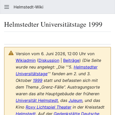
Helmstedt-Wiki
Such
Helmstedter Universitätstage 1999
Sprache
Beobach
Que
Version vom 6. Juni 2026, 12:00 Uhr von
Wikiadmin
(
Diskussion
|
Beiträge
)
(Die Seite
wurde neu angelegt: „Die '''5.
Helmstedter
Universitätstage
''' fanden am 2. und 3.
Oktober
1999
statt und befassten sich mit
dem Thema „Grenz-Fälle“. Austragungsorte
waren das alte Hauptgebäude der früheren
Universität Helmstedt
, das
Juleum
, und das
Kino
Roxy Lichtspiel Theater
in der Kreisstadt
Helmstedt
. Auf der
Gedenkstätte Deutsche