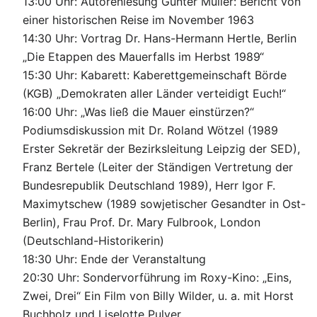
13:00 Uhr: Autorenlesung Günter Müller: Bericht von
einer historischen Reise im November 1963
14:30 Uhr: Vortrag Dr. Hans-Hermann Hertle, Berlin
„Die Etappen des Mauerfalls im Herbst 1989“
15:30 Uhr: Kabarett: Kaberettgemeinschaft Börde
(KGB) „Demokraten aller Länder verteidigt Euch!“
16:00 Uhr: „Was ließ die Mauer einstürzen?“
Podiumsdiskussion mit Dr. Roland Wötzel (1989
Erster Sekretär der Bezirksleitung Leipzig der SED),
Franz Bertele (Leiter der Ständigen Vertretung der
Bundesrepublik Deutschland 1989), Herr Igor F.
Maximytschew (1989 sowjetischer Gesandter in Ost-
Berlin), Frau Prof. Dr. Mary Fulbrook, London
(Deutschland-Historikerin)
18:30 Uhr: Ende der Veranstaltung
20:30 Uhr: Sondervorführung im Roxy-Kino: „Eins,
Zwei, Drei“ Ein Film von Billy Wilder, u. a. mit Horst
Buchholz und Liselotte Pulver