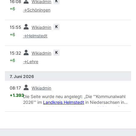
K
16:08
Wikiadmin
+6
→
Schöningen
Vorherige
K
15:55
Wikiadmin
+6
→
Helmstedt
Vorherige
K
15:32
Wikiadmin
+6
→
Lehre
7. Juni 2026
Vorherige
08:17
Wikiadmin
+1.393
Die Seite wurde neu angelegt: „Die '''Kommunalwahl
2026''' im
Landkreis Helmstedt
in Niedersachsen in
Deutschland wird am 13. September
2026
stattfinden.
Notwendige Stichwahlen finden am 27. September
2026
statt. == Beschreibung == Es werden je nach
Kommune folgendes gewählt: * Kreistag * Räte der
Städte und Gemeinden und Samtgemeinden *