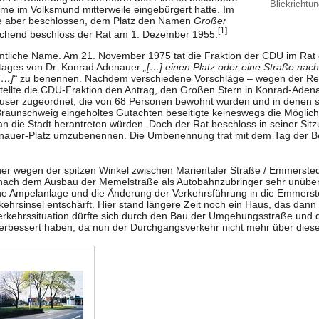
Blickrichtu
ame im Volksmund mitterweile eingebürgert hatte. Im
e aber beschlossen, dem Platz den Namen
Großer
[
1
]
hend beschloss der Rat am 1. Dezember 1955.
mtliche Name. Am 21. November 1975 tat die Fraktion der CDU im Rat d
stages von Dr. Konrad Adenauer
„[…] einen Platz oder eine Straße nac
[…]“
zu benennen. Nachdem verschiedene Vorschläge – wegen der Reg
tellte die CDU-Fraktion den Antrag, den Großen Stern in Konrad-Ade
ser zugeordnet, die von 68 Personen bewohnt wurden und in denen si
Braunschweig eingeholtes Gutachten beseitigte keineswegs die Möglichke
 die Stadt herantreten würden. Doch der Rat beschloss in seiner Sit
nauer-Platz umzubenennen. Die Umbenennung trat mit dem Tag der Bes
her wegen der spitzen Winkel zwischen
Marientaler Straße
/
Emmersted
nach dem Ausbau der
Memelstraße
als Autobahnzubringer sehr unübersi
ine Ampelanlage und die Änderung der Verkehrsführung in die
Emmerste
kehrsinsel entschärft. Hier stand längere Zeit noch ein Haus, das dann
rkehrssituation dürfte sich durch den Bau der
Umgehungsstraße
und d
erbessert haben, da nun der Durchgangsverkehr nicht mehr über diesen