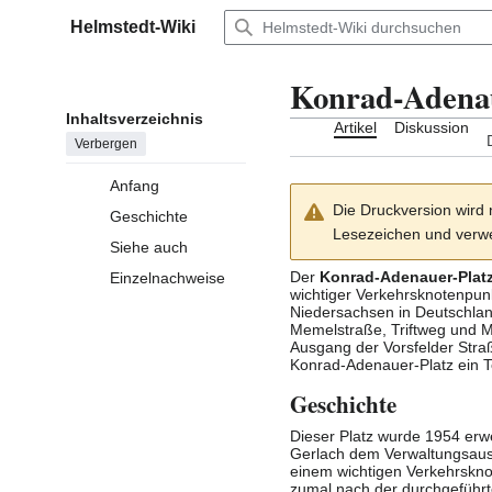
Zum
Helmstedt-Wiki
Inhalt
Hauptmenü
springen
Konrad-Adenau
Inhaltsverzeichnis
Artikel
Diskussion
Verbergen
Anfang
Die Druckversion wird 
Geschichte
Lesezeichen und verwe
Siehe auch
Der
Konrad-Adenauer-Plat
Einzelnachweise
wichtiger Verkehrsknotenpunk
Niedersachsen in Deutschla
Memelstraße
,
Triftweg
und
M
Ausgang der Vorsfelder Stra
Konrad-Adenauer-Platz ein T
Geschichte
Dieser Platz wurde 1954 erwe
Gerlach dem Verwaltungsauss
einem wichtigen Verkehrskn
zumal nach der durchgeführt