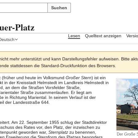
Suchen
er-Platz
Lesen
Quelltext anzeigen
Versi
Deutsch
nicht mehr unterstützt und kann Darstellungsfehler aufweisen. Bitte akt
nde stattdessen die Standard-Druckfunktion des Browsers.
z
(früher und heute im Volksmund
Großer Stern
) ist ein
t in der Kreisstadt
Helmstedt
im
Landkreis Helmstedt
in
nd, an dem die Straßen
Vorsfelder Straße
,
arientaler Straße
zusammenlaufen. Er liegt am
ße in Richtung
Mariental
. In seinem Verlauf ist der
eil der
Landesstraße 644
.
itert. Am 22. September 1955 schlug der Stadtdirektor
chuss des Rates vor, den Platz, der inzwischen zu
otenpunkt geworden war,
Sternplatz
zu benennen,
Der
Große 
en Erweiterung die Sternform des Platzes besonders