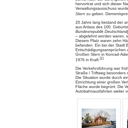
hervortrat und sich dieser N
Verwaltungsausschuss wurd
Stern
zu geben. Dementsprec
20 Jahre lang bestand der a
aus Anlass des 100. Geburt
Bundesrepublik Deutschland
– abgelehnt worden waren, s
Diesem Platz waren zehn Häu
befanden. Ein bei der Stadt 
Entschädigungsansprüchen an
Großen Stern in Konrad-Ade
[
1
]
1976 in Kraft.
Die Verkehrsführung war frü
Straße
/
Triftweg
besonders 
Die Situation wurde durch e
Einrichtung einer großen Ver
Fläche wurde begrünt. Die Ve
Autobahnausfahrten weiter v