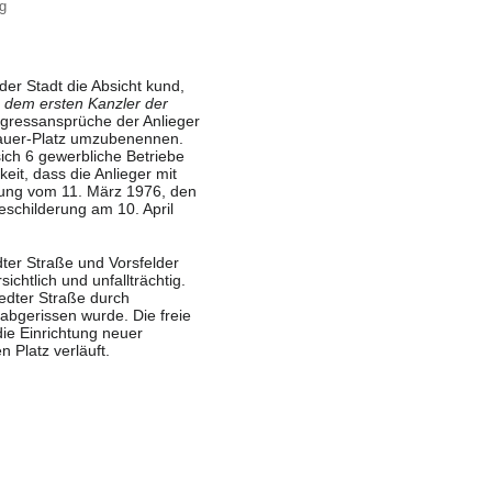
ng
er Stadt die Absicht kund,
h dem ersten Kanzler der
ressansprüche der Anlieger
nauer-Platz umzubenennen.
ch 6 gewerbliche Betriebe
it, dass die Anlieger mit
zung vom 11. März 1976, den
childerung am 10. April
ter Straße
und
Vorsfelder
chtlich und unfallträchtig.
dter Straße
durch
 abgerissen wurde. Die freie
ie Einrichtung neuer
 Platz verläuft.