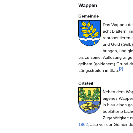
Wappen
Gemeinde
Das Wappen der
acht Blättern, i
repräsentieren 
und Gold (Gelb
bringen, und gl
bis zu seiner Auflösung ang
gelbem (goldenem) Grund da
[
2
]
Längsstreifen in Blau.
Ortsteil
Neben dem Wappe
eigenes Wappen.
in blau einen go
beblätterte Eic
Zugehörigkeit 
1962
, also vor der Gemeinde