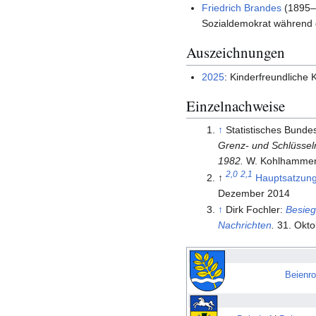
Friedrich Brandes
(1895–1
Sozialdemokrat während d
Auszeichnungen
2025
: Kinderfreundlich
Einzelnachweise
↑
Statistisches Bunde
Grenz- und Schlüssel
1982.
W. Kohlhammer 
2,0
2,1
↑
Hauptsatzun
Dezember 2014
↑
Dirk Fochler:
Besieg
Nachrichten
.
31. Okto
Beienr