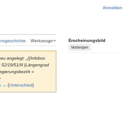
Anmelden
Erscheinungsbild
onsgeschichte
Werkzeuge
Verbergen
neu angelegt: „{{Infobox
= 52/19/51/N |Längengrad
egierungsbezirk =
)
n →
(
Unterschied
)