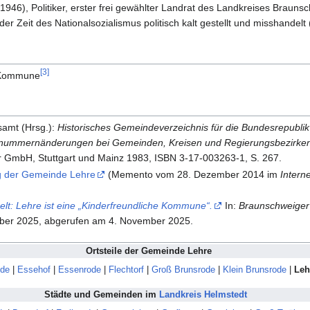
946), Politiker, erster frei gewählter Landrat des Landkreises Brauns
er Zeit des Nationalsozialismus politisch kalt gestellt und misshande
[
3
]
e Kommune
samt (Hrsg.):
Historisches Gemeindeverzeichnis für die Bundesrepubli
nummernänderungen bei Gemeinden, Kreisen und Regierungsbezirken 
GmbH, Stuttgart und Mainz 1983, ISBN 3-17-003263-1, S. 267.
g der Gemeinde Lehre
(
Memento
vom 28. Dezember 2014 im
Intern
elt: Lehre ist eine „Kinderfreundliche Kommune“.
In:
Braunschweiger
ber 2025,
abgerufen am 4. November 2025
.
Ortsteile der Gemeinde
Lehre
ode
|
Essehof
|
Essenrode
|
Flechtorf
|
Groß Brunsrode
|
Klein Brunsrode
|
Leh
Städte und Gemeinden im
Landkreis Helmstedt