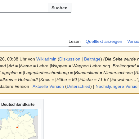
Suchen
Lesen
Quelltext anzeigen
Versi
026, 09:38 Uhr von
Wikiadmin
(
Diskussion
|
Beiträge
)
(Die Seite wurde 
and |Art = |Name = Lehre |Wappen = Wappen Lehre.png |Breitengrad 
 |Lageplan = |Lageplanbeschreibung = |Bundesland = Niedersachsen |R
andkreis = Helmstedt |Kreis = |Höhe = 80 |Fläche = 71.57 |Einwohner…“
ältere Version |
Aktuelle Version
(
Unterschied
) |
Nächstjüngere Versio
Deutschlandkarte