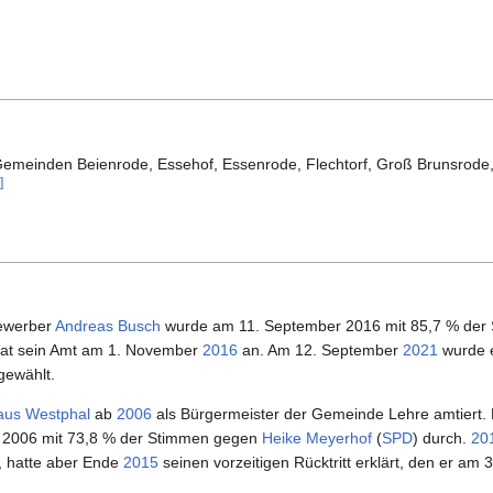
emeinden Beienrode, Essehof, Essenrode, Flechtorf, Groß Brunsrode,
]
Bewerber
Andreas Busch
wurde am 11. September 2016 mit 85,7 % der
rat sein Amt am 1. November
2016
an. Am 12. September
2021
wurde e
gewählt.
aus Westphal
ab
2006
als Bürgermeister der Gemeinde Lehre amtiert. E
 2006 mit 73,8 % der Stimmen gegen
Heike Meyerhof
(
SPD
) durch.
20
, hatte aber Ende
2015
seinen vorzeitigen Rücktritt erklärt, den er am