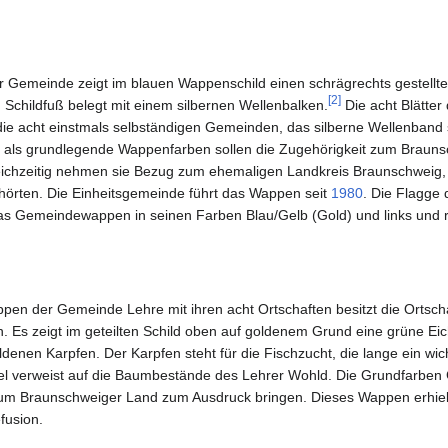
 Gemeinde zeigt im blauen Wappenschild einen schrägrechts gestellt
[
2
]
m Schildfuß belegt mit einem silbernen Wellenbalken.
Die acht Blätte
die acht einstmals selbständigen Gemeinden, das silberne Wellenband s
) als grundlegende Wappenfarben sollen die Zugehörigkeit zum Braun
eichzeitig nehmen sie Bezug zum ehemaligen Landkreis Braunschweig,
ehörten. Die Einheitsgemeinde führt das Wappen seit
1980
. Die Flagge
s Gemeindewappen in seinen Farben Blau/Gelb (Gold) und links und 
n der Gemeinde Lehre mit ihren acht Ortschaften besitzt die Ortsch
 Es zeigt im geteilten Schild oben auf goldenem Grund eine grüne Eich
ldenen Karpfen. Der Karpfen steht für die Fischzucht, die lange ein wi
hel verweist auf die Baumbestände des Lehrer Wohld. Die Grundfarben 
zum Braunschweiger Land zum Ausdruck bringen. Dieses Wappen erhiel
fusion.