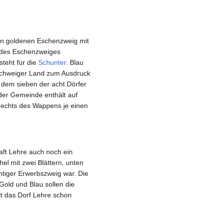
en goldenen Eschenzweig mit
r des Eschenzweiges
teht für die
Schunter
. Blau
schweiger Land zum Ausdruck
 dem sieben der acht Dörfer
 der Gemeinde enthält auf
rechts des Wappens je einen
aft Lehre auch noch ein
el mit zwei Blättern, unten
chtiger Erwerbszweig war. Die
Gold und Blau sollen die
t das Dorf Lehre schon