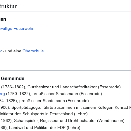
truktur
gen
iwillige Feuerwehr
.
nd
- und eine
Oberschule
.
r Gemeinde
w
(1736–1802), Gutsbesitzer und Landschaftsdirektor (Essenrode)
erg
(1750–1822), preußischer Staatsmann (Essenrode)
74–1825), preußischer Staatsmann (Essenrode)
906), Sportpädagoge, führte zusammen mit seinem Kollegen Konrad Ko
nitiator des Schulsports in Deutschland (Lehre)
1962), Schauspieler, Regisseur und Drehbuchautor (Wendhausen)
8), Landwirt und Politiker der FDP (Lehre)