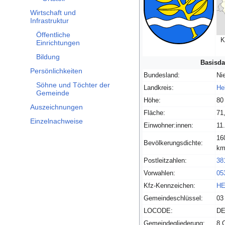
Wirtschaft und
Unterabschnitt Wirtschaft und Infrastruktur umschalten
Infrastruktur
Öffentliche
K
Einrichtungen
Bildung
Basisda
Persönlichkeiten
Bundesland:
Ni
Unterabschnitt Persönlichkeiten umschalten
Söhne und Töchter der
Landkreis:
He
Gemeinde
Höhe:
80
Auszeichnungen
Fläche:
71
Einzelnachweise
Einwohner:innen:
11
16
Bevölkerungsdichte:
km
Postleitzahlen:
38
Vorwahlen:
05
Kfz-Kennzeichen:
H
Gemeindeschlüssel:
03
LOCODE:
DE
Gemeindegliederung:
8 O