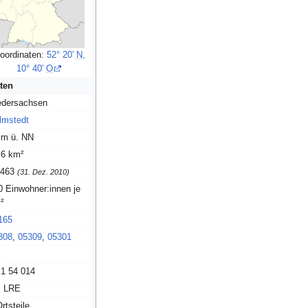
oordinaten:
52° 20′
N
,
10° 40′
O
ten
edersachsen
lmstedt
 m ü. NN
,6 km²
.463
(31. Dez. 2010)
0 Einwohner:innen je
²
165
308
,
05309
,
05301
E
 1 54 014
 LRE
rtsteile