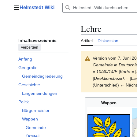
Zum
Helmstedt-Wiki
Inhalt
Hauptmenü
springen
Lehre
Inhaltsverzeichnis
Artikel
Diskussion
Verbergen
Version vom 7. Juni 2
Anfang
Gemeinde in Deutschl
Geografie
= 10/40/14/E |Karte =
Unterabschnitt Geografie umschalten
Gemeindegliederung
|Direktionsbezirk = |L
Geschichte
(Unterschied) ← Nächst
Unterabschnitt Geschichte umschalten
Eingemeindungen
Politk
Wappen
Unterabschnitt Politk umschalten
Bürgermeister
Wappen
Gemeinde
Ortsteil