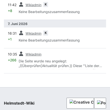
Vorherige
K
11:42
Wikiadmin
+8
Keine Bearbeitungszusammenfassung
7. Juni 2026
Vorherige
K
16:31
Wikiadmin
+1
Keine Bearbeitungszusammenfassung
Vorherige
10:35
Wikiadmin
+266
Die Seite wurde neu angelegt:
„{{Überprüfen|Aktualität prüfen.}} Diese '''Liste der
Altkleider-Sammelstellen''' liste Sammelstellen für
Altkleider im Landkreis Helmstedt auf. == Helmstedt
== *
Rewe
-Parkplatz,
Memelstraße
1
{{SORTIERUNG:Altkleidersammelstellen}}
Kategorie:Liste
“
Helmstedt-Wiki