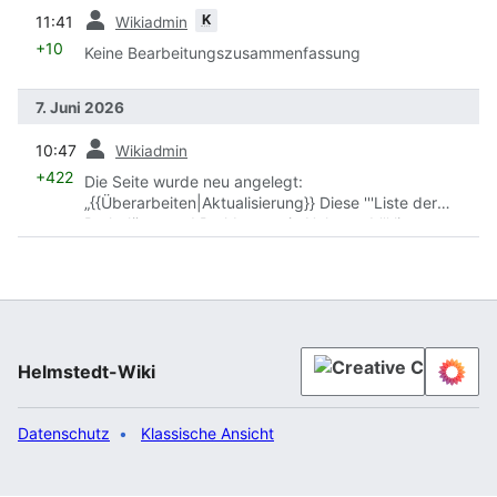
Vorherige
K
11:41
Wikiadmin
+10
Keine Bearbeitungszusammenfassung
7. Juni 2026
Vorherige
10:47
Wikiadmin
+422
Die Seite wurde neu angelegt:
„{{Überarbeiten|Aktualisierung}} Diese '''Liste der
Parkplätze und Parkbauten in Helmstedt''' listet
Parkplätze und -Bauten in der Kreisstadt
Helmstedt
auf. == Parkhäuser == *
Edelhöfe
(kostenpflichtig) *
Marktpassage
(kostenpflichtig) == Parkplätze == *
Holzberg
(kostenpflichtig) *
Wallplatz
(kostenpflichtig)
{{SORTIERUNG:Parkmoeglichkeiten Helmstedt}}
Kategorie:Liste
“
Helmstedt-Wiki
Datenschutz
Klassische Ansicht