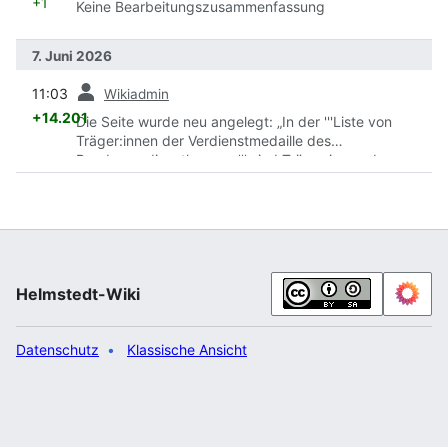
+1
Keine Bearbeitungszusammenfassung
7. Juni 2026
Vorherige
11:03
Wikiadmin
+14.201
Die Seite wurde neu angelegt: „In der '''Liste von
Träger:innen der Verdienstmedaille des
Bundesverdienstkreuzes''' sind Träger:innen des
Verdienstordens der Bundesrepublik Deutschland aus
dem
Landkreis Helmstedt
in Niedersachsen in
Deutschland in der Stufe ''Verdienstmedaille''
aufgeführt. {| class="wikitable sortable tabelle-kopf-
fixiert" |- class="hintergrundfarbe5" ! Name !! Jahr |- |
Georg Arfmann
||
1984
|- |
Irene Bode
||
2003
<ref>
Helmstedt-Wiki
{{Internetquelle |url=h…“
Datenschutz
Klassische Ansicht