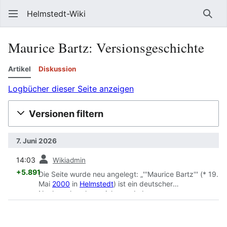
Helmstedt-Wiki
Such
Maurice Bartz
: Versionsgeschichte
Artikel
Diskussion
Logbücher dieser Seite anzeigen
Versionen filtern
7. Juni 2026
Vorherige
14:03
Wikiadmin
+5.891
Die Seite wurde neu angelegt: „'''Maurice Bartz''' (* 19.
Mai
2000
in
Helmstedt
) ist ein deutscher
Nachwuchsschauspieler. == Leben ==
{{Lückenhaft|Lebenslauf von 2000 bis 2019?}} Bartz
wurde am 19. Mai
2000
in
Helmstedt
geboren. Nach
seinem Umzug nach Berlin im Jahr
2019
erlangte er