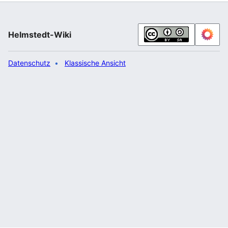
am Berlin-Kolleg die Fachhochschulreife, die er im
Sommer
2022
abschloss. Im Dezember 2022 begann
er seine Schauspielausbildung an der Fritz-Kirchhoff-
Helmstedt-Wiki
Schule „Der Kreis“ in Be…“
Datenschutz
Klassische Ansicht