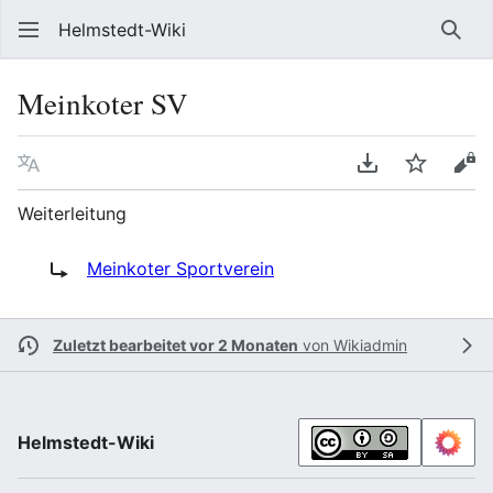
Helmstedt-Wiki
Such
Meinkoter SV
Sprache
PDF herunterl
Beobach
Que
Weiterleitung
Weiterleitung nach:
Meinkoter Sportverein
Zuletzt bearbeitet vor 2 Monaten
von
Wikiadmin
Helmstedt-Wiki