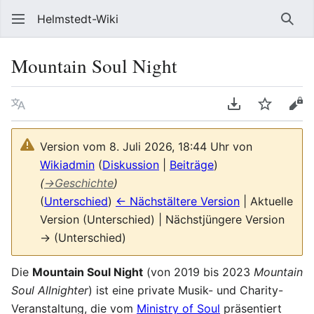
Helmstedt-Wiki
Such
Mountain Soul Night
Sprache
PDF herunterl
Beobach
Que
Version vom 8. Juli 2026, 18:44 Uhr von
Wikiadmin
(
Diskussion
|
Beiträge
)
(
→
Geschichte
)
(
Unterschied
)
← Nächstältere Version
| Aktuelle
Version (Unterschied) | Nächstjüngere Version
→ (Unterschied)
Die
Mountain Soul Night
(von 2019 bis 2023
Mountain
Soul Allnighter
) ist eine private Musik- und Charity-
Veranstaltung, die vom
Ministry of Soul
präsentiert