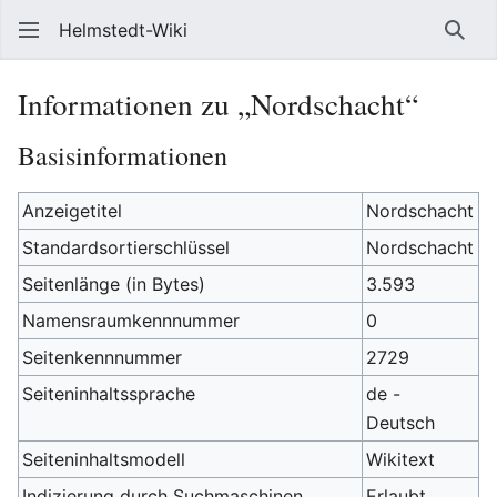
Helmstedt-Wiki
Such
Informationen zu „Nordschacht“
Basisinformationen
Anzeigetitel
Nordschacht
Standardsortierschlüssel
Nordschacht
Seitenlänge (in Bytes)
3.593
Namensraumkennnummer
0
Seitenkennnummer
2729
Seiteninhaltssprache
de -
Deutsch
Seiteninhaltsmodell
Wikitext
Indizierung durch Suchmaschinen
Erlaubt