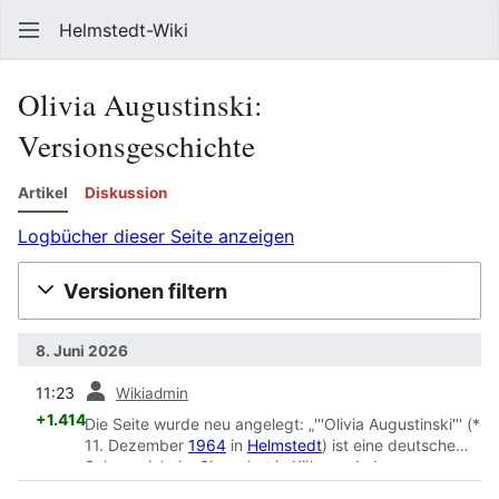
Helmstedt-Wiki
Such
Olivia Augustinski
:
Versionsgeschichte
Artikel
Diskussion
Logbücher dieser Seite anzeigen
Versionen filtern
8. Juni 2026
Vorherige
11:23
Wikiadmin
+1.414
Die Seite wurde neu angelegt: „'''Olivia Augustinski''' (*
11. Dezember
1964
in
Helmstedt
) ist eine deutsche
Schauspielerin. Sie wohnt in Köln. == Leben ==
Agustinski wurde am 11. Dezember
1964
in
Helmstedt