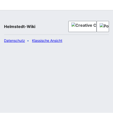
geboren. Nach einem Studium der Germanistik war sie
als freie Journalistin tätig und machte später eine
Schauspielausbildung. Sie ist die Tochter von
Schauspieler Peer Augustinski und Ute Augustinski.
== Filmographie (Auswahl) == === Fernsehen === *
Helmstedt-Wiki
1992: Praxis…“
Datenschutz
Klassische Ansicht