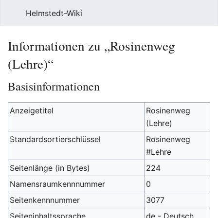
Helmstedt-Wiki
Such
Informationen zu „Rosinenweg
(Lehre)“
Basisinformationen
Anzeigetitel
Rosinenweg
(Lehre)
Standardsortierschlüssel
Rosinenweg
#Lehre
Seitenlänge (in Bytes)
224
Namensraumkennnummer
0
Seitenkennnummer
3077
Seiteninhaltssprache
de - Deutsch