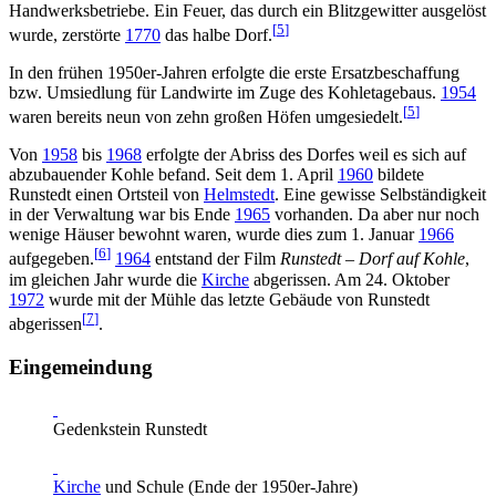
Handwerksbetriebe. Ein Feuer, das durch ein Blitzgewitter ausgelöst
[
5
]
wurde, zerstörte
1770
das halbe Dorf.
In den frühen 1950er-Jahren erfolgte die erste Ersatzbeschaffung
bzw. Umsiedlung für Landwirte im Zuge des Kohletagebaus.
1954
[
5
]
waren bereits neun von zehn großen Höfen umgesiedelt.
Von
1958
bis
1968
erfolgte der Abriss des Dorfes weil es sich auf
abzubauender Kohle befand. Seit dem 1. April
1960
bildete
Runstedt einen Ortsteil von
Helmstedt
. Eine gewisse Selbständigkeit
in der Verwaltung war bis Ende
1965
vorhanden. Da aber nur noch
wenige Häuser bewohnt waren, wurde dies zum 1. Januar
1966
[
6
]
aufgegeben.
1964
entstand der Film
Runstedt – Dorf auf Kohle
,
im gleichen Jahr wurde die
Kirche
abgerissen. Am 24. Oktober
1972
wurde mit der Mühle das letzte Gebäude von Runstedt
[
7
]
abgerissen
.
Eingemeindung
Gedenkstein Runstedt
Kirche
und Schule (Ende der 1950er-Jahre)