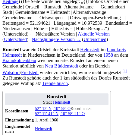
Beiträge
)
(Die Seite wurde neu angelegt: „{{Infobox Ortsteil einer
Gemeinde | Ortsteil = Runstedt | Alternativname = | Gemeindeart =
Stadt | Gemeindename = Helmstedt | Alternativanzeige-
Gemeindename = | Ortswappen = | Ortswappen-Beschreibung= |
Breitengrad = 52.194621 | Längengrad = 10.972539 | Bundesland =
Niedersachsen | Höhe = | Höhe-bis = | Höhe-Bezug…“)
(Unterschied) ← Nächstältere Version |
Aktuelle Version
(
Unterschied
) |
Nächstjüngere Version →
(
Unterschied
)
Runstedt
war ein Ortsteil der Kreisstadt
Helmstedt
im
Landkreis
Helmstedt
in Niedersachsen in Deutschland, der von
1958
an dem
Braunkohleabbau
weichen musste. Runstedt an einem neuen
Standort nördlich von
Neu Büddenstedt
oder im Bereich
[
1
]
Wolsdorf
/
Frellstedt
wieder zu errichten, wurde nicht umgesetzt.
Zu Runstedt gehörte auch der 1 km südöstlich des Dorfes Runstedt
gelegene Wohnplatz
Trendelbusch
.
Runstedt
Stadt
Helmstedt
52° 12′
N
,
10° 58′
O
Koordinaten:
Koordinaten
52° 11′ 41″
N
,
10° 58′ 21″
O
Eingemeindung
1. April 1960
Eingemeindet
Helmstedt
nach