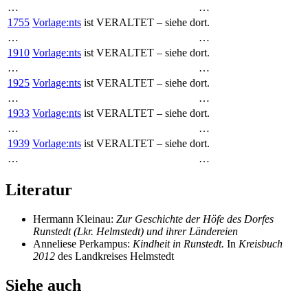
…
…
1755
Vorlage:nts
ist VERALTET – siehe dort.
…
…
1910
Vorlage:nts
ist VERALTET – siehe dort.
…
…
1925
Vorlage:nts
ist VERALTET – siehe dort.
…
…
1933
Vorlage:nts
ist VERALTET – siehe dort.
…
…
1939
Vorlage:nts
ist VERALTET – siehe dort.
…
…
Literatur
Hermann Kleinau:
Zur Geschichte der Höfe des Dorfes
Runstedt (Lkr. Helmstedt) und ihrer Ländereien
Anneliese Perkampus:
Kindheit in Runstedt.
In
Kreisbuch
2012
des Landkreises Helmstedt
Siehe auch