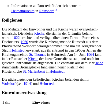
Informationen zu Runstedt finden sich heute im
[
8
]
Heimatmuseum
in
Reinsdorf
.
Religionen
Die Mehrzahl der Einwohner und die Kirche waren evangelisch-
lutherisch. Die kleine
Kirche
, die sich in der Ortsmitte befand,
wurde
1822
errichtet und verfügte über einen Turm in Form eines
Dachreiters.
1960
wurde die Kirchengemeinde Runstedt aus dem
Pfarrverband Wolsdorf herausgenommen und um ein Teilgebiet der
Stadt
Helmstedt
erweitert, aus ihr entstand in den 1960er-Jahren die
Kirchengemeinde
St. Thomas
in Helmstedt. Am 14. Juni
1964
fand
in der Runstedter
Kirche
der letzte Gottesdienst statt, und noch im
gleichen Jahr wurde sie abgerissen. Die ebenfalls aus dem Jahr
1822
stammende Bronzeglocke fand einen neuen Platz in der
Klosterkirche
St. Marienberg
in
Helmstedt
.
Die nächstliegenden katholischen Kirchen befanden sich in
Wolsdorf
(seit
1914
) und
Helmstedt
.
Einwohnerentwicklung
Jahr
Einwohner