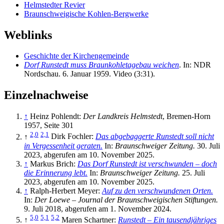
Helmstedter Revier
Braunschweigische Kohlen-Bergwerke
Weblinks
Geschichte der Kirchengemeinde
Dorf Runstedt muss Braunkohletagebau weichen
. In: NDR
Nordschau. 6. Januar 1959. Video (3:31).
Einzelnachweise
↑
Heinz Pohlendt:
Der Landkreis Helmstedt
, Bremen-Horn
1957, Seite 301
2,0
2,1
↑
Dirk Fochler:
Das abgebaggerte Runstedt soll nicht
in Vergessenheit geraten.
In:
Braunschweiger Zeitung.
30. Juli
2023,
abgerufen am 10. November 2025
.
↑
Markus Brich:
Das Dorf Runstedt ist verschwunden – doch
die Erinnerung lebt.
In:
Braunschweiger Zeitung.
25. Juli
2023,
abgerufen am 10. November 2025
.
↑
Ralph-Herbert Meyer:
Auf zu den verschwundenen Orten.
In:
Der Loewe – Journal der Braunschweigischen Stiftungen.
9. Juli 2018,
abgerufen am 1. November 2024
.
5,0
5,1
5,2
↑
Maren Schartner:
Runstedt – Ein tausendjähriges