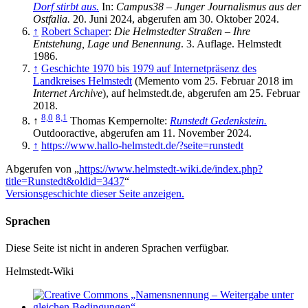
Dorf stirbt aus.
In:
Campus38 – Junger Journalismus aus der
Ostfalia.
20. Juni 2024,
abgerufen am 30. Oktober 2024
.
↑
Robert Schaper
:
Die Helmstedter Straßen – Ihre
Entstehung, Lage und Benennung
. 3. Auflage. Helmstedt
1986.
↑
Geschichte 1970 bis 1979 auf Internetpräsenz des
Landkreises Helmstedt
(
Memento
vom 25. Februar 2018 im
Internet Archive
), auf helmstedt.de, abgerufen am 25. Februar
2018.
8,0
8,1
↑
Thomas Kempernolte:
Runstedt Gedenkstein.
Outdooractive,
abgerufen am 11. November 2024
.
↑
https://www.hallo-helmstedt.de/?seite=runstedt
Abgerufen von „
https://www.helmstedt-wiki.de/index.php?
title=Runstedt&oldid=3437
“
Versionsgeschichte dieser Seite anzeigen.
Sprachen
Diese Seite ist nicht in anderen Sprachen verfügbar.
Helmstedt-Wiki