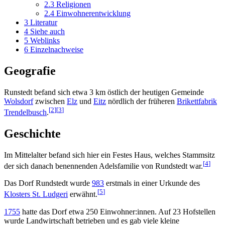
2.3
Religionen
2.4
Einwohnerentwicklung
3
Literatur
4
Siehe auch
5
Weblinks
6
Einzelnachweise
Geografie
Runstedt befand sich etwa 3 km östlich der heutigen Gemeinde
Wolsdorf
zwischen
Elz
und
Eitz
nördlich der früheren
Brikettfabrik
[
2
]
[
3
]
Trendelbusch
.
Geschichte
Im Mittelalter befand sich hier ein Festes Haus, welches Stammsitz
[
4
]
der sich danach benennenden Adelsfamilie von Rundstedt war.
Das Dorf Rundstedt wurde
983
erstmals in einer Urkunde des
[
5
]
Klosters St. Ludgeri
erwähnt.
1755
hatte das Dorf etwa 250 Einwohner:innen. Auf 23 Hofstellen
wurde Landwirtschaft betrieben und es gab viele kleine