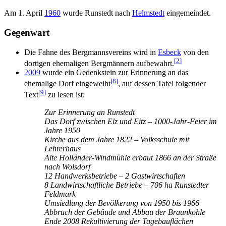
Am 1. April
1960
wurde Runstedt nach
Helmstedt
eingemeindet.
Gegenwart
Die Fahne des Bergmannsvereins wird in
Esbeck
von den
[
2
]
dortigen ehemaligen Bergmännern aufbewahrt.
2009
wurde ein Gedenkstein zur Erinnerung an das
[
8
]
ehemalige Dorf eingeweiht
, auf dessen Tafel folgender
[
9
]
Text
zu lesen ist:
Zur Erinnerung an Runstedt
Das Dorf zwischen Elz und Eitz – 1000-Jahr-Feier im
Jahre 1950
Kirche aus dem Jahre 1822 – Volksschule mit
Lehrerhaus
Alte Holländer-Windmühle erbaut 1866 an der Straße
nach Wolsdorf
12 Handwerksbetriebe – 2 Gastwirtschaften
8 Landwirtschaftliche Betriebe – 706 ha Runstedter
Feldmark
Umsiedlung der Bevölkerung von 1950 bis 1966
Abbruch der Gebäude und Abbau der Braunkohle
Ende 2008 Rekultivierung der Tagebauflächen