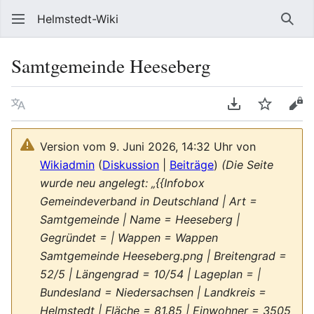
Helmstedt-Wiki
Such
Samtgemeinde Heeseberg
Sprache
PDF herunterl
Beobach
Que
Version vom 9. Juni 2026, 14:32 Uhr von
Wikiadmin
(
Diskussion
|
Beiträge
)
(Die Seite
wurde neu angelegt: „{{Infobox
Gemeindeverband in Deutschland | Art =
Samtgemeinde | Name = Heeseberg |
Gegründet = | Wappen = Wappen
Samtgemeinde Heeseberg.png | Breitengrad =
52/5 | Längengrad = 10/54 | Lageplan = |
Bundesland = Niedersachsen | Landkreis =
Helmstedt | Fläche = 81.85 | Einwohner = 3505