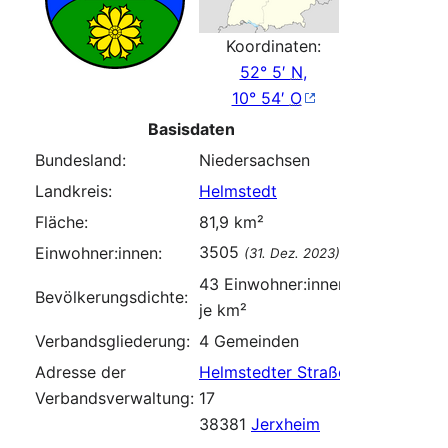
Koordinaten:
52° 5′
N
,
10° 54′
O
Basisdaten
Bundesland:
Niedersachsen
Landkreis:
Helmstedt
Fläche:
81,9 km²
3505
Einwohner:innen:
(31. Dez. 2023)
43 Einwohner:innen
Bevölkerungsdichte:
je km²
Verbandsgliederung:
4 Gemeinden
Adresse der
Helmstedter Straße
Verbandsverwaltung:
17
38381
Jerxheim