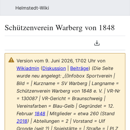
Helmstedt-Wiki
Such
Schützenverein Warberg von 1848
Sprache
PDF herunterl
Beobach
Que
Version vom 9. Juni 2026, 17:02 Uhr von
Wikiadmin
(
Diskussion
|
Beiträge
)
(Die Seite
wurde neu angelegt: „{{Infobox Sportverein |
Bild = | Kurzname = SV Warberg | Langname =
Schützenverein Warberg von 1848 e. V. | VR-Nr
= 130087 | VR-Gericht = Braunschweig |
Vereinsfarben = Blau-Gelb | Gegründet = 12.
Februar
1848
| Mitglieder = etwa 260 (Stand
2018
) | Abteilungen = 2 | Vorstand = Ulf
Gronde (seit ?) | Spielstätte = | Straße = | PLZ