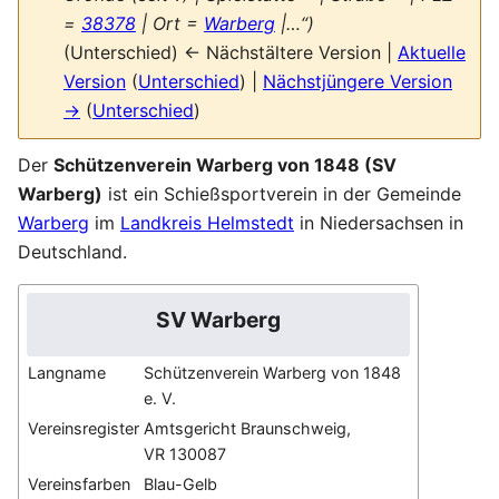
=
38378
| Ort =
Warberg
|…“)
(Unterschied) ← Nächstältere Version |
Aktuelle
Version
(
Unterschied
) |
Nächstjüngere Version
→
(
Unterschied
)
Der
Schützenverein Warberg von 1848 (SV
Warberg)
ist ein Schießsportverein in der Gemeinde
Warberg
im
Landkreis Helmstedt
in Niedersachsen in
Deutschland.
SV Warberg
Langname
Schützenverein Warberg von 1848
e. V.
Vereinsregister
Amtsgericht Braunschweig,
VR 130087
Vereinsfarben
Blau-Gelb