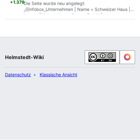
+1.379
Die Seite wurde neu angelegt:
„{{Infobox_Unternehmen | Name = Schweizer Haus |
Logo = | Unternehmensform = GmbH |
Gründungsdatum = | Straße =
Berliner Straße
2 | PLZ
=
38165
| Ort =
Lehre
| Telefon =
05308
6800 |
Telefax =
05308
6814 | Leitung = Andreas Kroll |
Mitarbeiterzahl = | Umsatz = | Bilanzsumme = |
Branche = Gast…“
Helmstedt-Wiki
Datenschutz
Klassische Ansicht