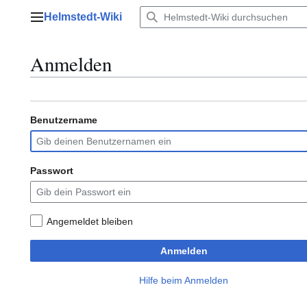
Zum
Helmstedt-Wiki
Inhalt
Hauptmenü
springen
Anmelden
Benutzername
Passwort
Angemeldet bleiben
Anmelden
Hilfe beim Anmelden