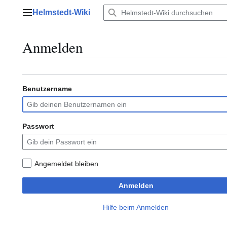
Zum
Helmstedt-Wiki
Inhalt
Hauptmenü
springen
Anmelden
Benutzername
Passwort
Angemeldet bleiben
Anmelden
Hilfe beim Anmelden