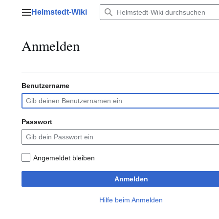
Zum
Helmstedt-Wiki
Inhalt
Hauptmenü
springen
Anmelden
Benutzername
Passwort
Angemeldet bleiben
Anmelden
Hilfe beim Anmelden