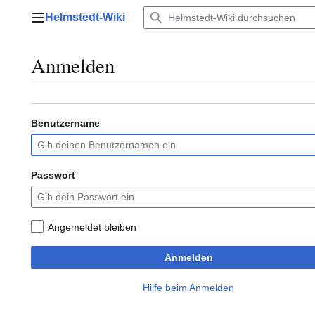
Zum
Helmstedt-Wiki
Inhalt
Hauptmenü
springen
Anmelden
Benutzername
Passwort
Angemeldet bleiben
Anmelden
Hilfe beim Anmelden