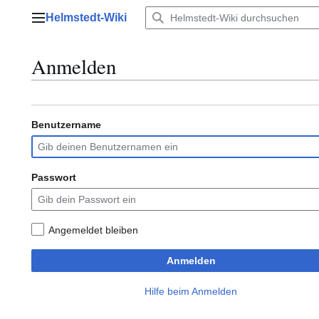
Zum
Helmstedt-Wiki
Inhalt
Hauptmenü
springen
Anmelden
Benutzername
Passwort
Angemeldet bleiben
Anmelden
Hilfe beim Anmelden