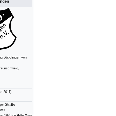
ingen
ng Süpplingen von
raunschweig,
nd
2011
)
ger Straße
gen
gen1920.de