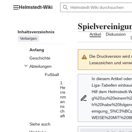
Zum
Helmstedt-Wiki
Inhalt
Hauptmenü
springen
Spielvereinigu
Inhaltsverzeichnis
Artikel
Diskussion
Verbergen
Anfang
Die Druckversion wird 
Geschichte
Lesezeichen und verwe
Abteilungen
Unterabschnitt Abteilungen umschalten
Fußball
In diesem Artikel ode
1.
Liga-Tabellen einbau
He
Hilf dem Helmstedt-Wi
rre
nm
an
ns
ch
aft
Siehe auch