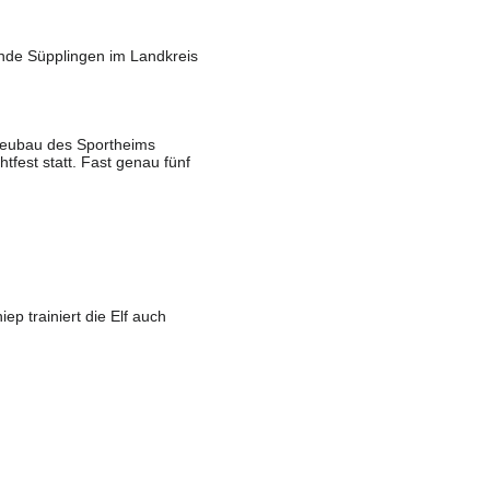
inde
Süpplingen
im
Landkreis
Neubau des Sportheims
tfest statt. Fast genau fünf
ep trainiert die Elf auch