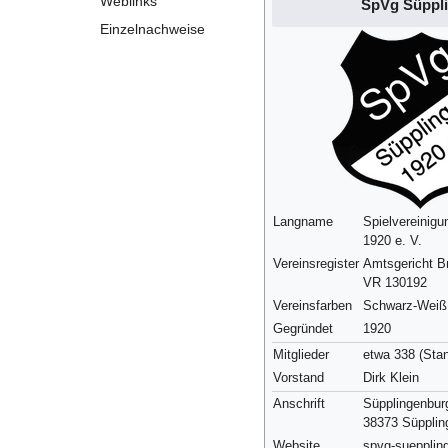
Weblinks
SpVg Süppl
Einzelnachweise
Langname
Spielvereinigu
1920 e. V.
Vereinsregister
Amtsgericht B
VR 130192
Vereinsfarben
Schwarz-Weiß
Gegründet
1920
Mitglieder
etwa 338 (Sta
Vorstand
Dirk Klein
Anschrift
Süpplingenbur
38373
Süpplin
Website
spvg-suepplin