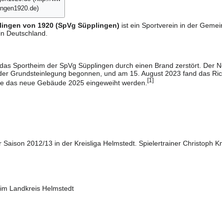
lingen von 1920 (SpVg Süpplingen)
ist ein Sportverein in der Geme
in Deutschland.
das Sportheim der SpVg Süpplingen durch einen Brand zerstört. Der 
der Grundsteinlegung begonnen, und am 15. August
2023
fand das Rich
[
1
]
te das neue Gebäude
2025
eingeweiht werden.
er
Saison 2012/13
in der Kreisliga Helmstedt. Spielertrainer Christoph Kni
 im Landkreis Helmstedt