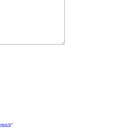
rteich
“