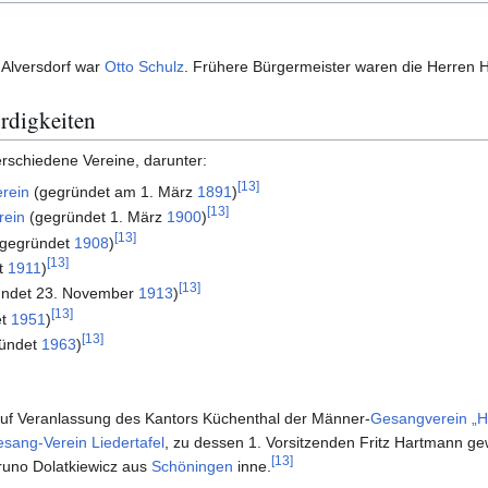
 Alversdorf war
Otto Schulz
. Frühere Bürgermeister waren die Herren 
rdigkeiten
verschiedene Vereine, darunter:
[
13
]
rein
(gegründet am 1. März
1891
)
[
13
]
rein
(gegründet 1. März
1900
)
[
13
]
gegründet
1908
)
[
13
]
t
1911
)
[
13
]
ündet 23. November
1913
)
[
13
]
et
1951
)
[
13
]
ündet
1963
)
uf Veranlassung des Kantors Küchenthal der Männer-
Gesangverein „H
esang-Verein Liedertafel
, zu dessen 1. Vorsitzenden Fritz Hartmann ge
[
13
]
Bruno Dolatkiewicz aus
Schöningen
inne.