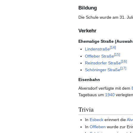
Bildung
Die Schule wurde am 31. Jul
Verkehr
Ehemalige Straße (Auswah
[
14
]
Lindenstraße
[
15
]
Offleber Straße
[
16
]
Reinsdorfer Straße
[
17
]
Schöninger Straße
Eisenbahn
Alversdorf verfügte mit dem
Tagebaus um
1940
verlegte
Trivia
In
Esbeck
erinnert die
Alv
In
Offleben
wurde zur Eri