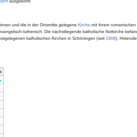
dorf
ausgekohlt.
innen und die in der Ortsmitte gelegene
Kirche
mit ihrem romanischen 
vangelisch-lutherisch. Die nächstliegende katholische Notkirche befand
hstgelegenen katholischen Kirchen in Schöningen (seit
1908
), Hötensl
n
▬
▼
▲
▲
▲
▲
▲