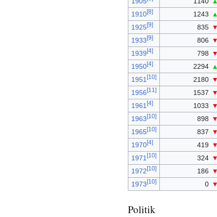
1905
1140
[
8
]
1910
1243
[
9
]
1925
835
[
9
]
1933
806
[
4
]
1939
798
[
4
]
1950
2294
[
10
]
1951
2180
[
11
]
1956
1537
[
4
]
1961
1033
[
10
]
1963
898
[
10
]
1965
837
[
4
]
1970
419
[
10
]
1971
324
[
10
]
1972
186
[
10
]
1973
0
Politik