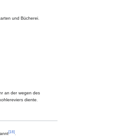
arten und Bücherei.
hr an der wegen des
ohlereviers diente.
[
18
]
annt
.