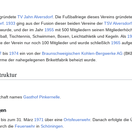
gründete
TV Jahn Alversdorf
. Die Fußballriege dieses Vereins gründet
rf
.
1933
ging aus der Fusion dieser beiden Vereine der
TSV Alversdorf
urde, und der im Jahr
1955
mit 500 Mitgliedern seinen Mitgliederhöch
all, Tischtennis, Schwimmen, Boxen, Leichtathletik und Kegeln. Als
19
te der Verein nur noch 100 Mitglieder und wurde schließlich
1965
aufge
7
bis
1974
ein von der
Braunschweigischen Kohlen-Bergwerke AG
(BKB
me der nahegelegenen Brikettfabrik beheizt wurde.
truktur
schaft names
Gasthof Pinkernelle
.
gen
bis zum 31. März
1971
über eine
Ortsfeuerwehr
. Danach erfolgte di
urch die
Feuerwehr
in
Schöningen
.