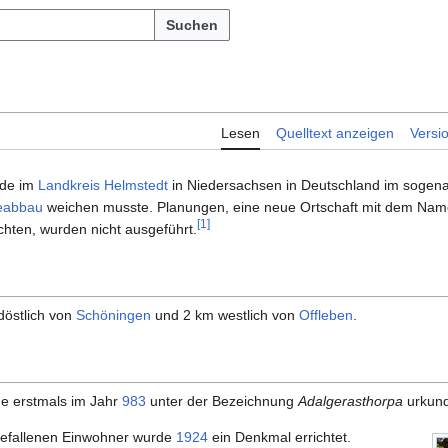
Suchen
Lesen
Quelltext anzeigen
Versi
nde im
Landkreis Helmstedt
in Niedersachsen in Deutschland im sogena
eabbau
weichen musste. Planungen, eine neue Ortschaft mit dem Na
[
1
]
chten, wurden nicht ausgeführt.
döstlich von
Schöningen
und 2 km westlich von
Offleben
.
de erstmals im Jahr
983
unter der Bezeichnung
Adalgerasthorpa
urkund
 gefallenen Einwohner wurde
1924
ein Denkmal errichtet.