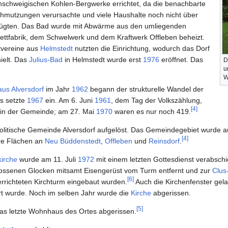
schweigischen Kohlen-Bergwerke errichtet, da die benachbarte
schmutzungen verursachte und viele Haushalte noch nicht über
ügten. Das Bad wurde mit Abwärme aus den umliegenden
kettfabrik, dem Schwelwerk und dem Kraftwerk Offleben beheizt.
tvereine aus
Helmstedt
nutzten die Einrichtung, wodurch das Dorf
ielt. Das
Julius-Bad
in Helmstedt wurde erst
1976
eröffnet. Das
D
u
W
us Alversdorf
im Jahr
1962
begann der strukturelle Wandel der
es setzte
1967
ein. Am 6. Juni
1961
, dem Tag der Volkszählung,
[
4
]
in der Gemeinde; am 27. Mai
1970
waren es nur noch 419.
litische Gemeinde Alversdorf aufgelöst. Das Gemeindegebiet wurde aufg
[
4
]
ere Flächen an
Neu Büddenstedt
,
Offleben
und
Reinsdorf
.
kirche
wurde am 11. Juli
1972
mit einem letzten Gottesdienst verabschi
ssenen Glocken mitsamt Eisengerüst vom Turm entfernt und zur
Clus
[
6
]
errichteten Kirchturm eingebaut wurden.
Auch die Kirchenfenster gela
t wurde. Noch im selben Jahr wurde die
Kirche
abgerissen.
[
5
]
s letzte Wohnhaus des Ortes abgerissen.