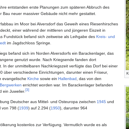
ahre entstanden erste Planungen zum späteren Abbruch des
r Bau neuer massiver Gebäude nicht mehr gestattet.
fabbau im Moor bei Alversdorf das Geweih eines Riesenhirsches
tdeckt, einer während der mittleren und jüngeren Eiszeit in
s Fundstück befand sich zeitweise als Leihgabe des
Kreis- und
edt
im Jagdschloss Springe.
egs befand sich im Norden Alversdorfs ein Barackenlager, das
efangene genutzt wurde. Nach Kriegsende fanden dort
t. In der unmittelbaren Nachkriegszeit verfügte das Dorf bei einer
0 über verschiedene Einrichtungen, darunter einen Friseur,
K
ne evangelische
Kirche
sowie ein
Hallenbad
, das von den
-Bergwerken
errichtet worden war. Im Barackenlager befanden
[
3
]
 ein Juwelier.
reibung Deutscher aus Mittel- und Osteuropa zwischen
1945
und
 von 798 (
1939
) auf 2.294 (
1950
), darunter 964
ölkerung kostenlos zur Verfügung. Vermutlich wurde es als