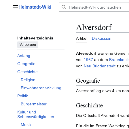
Zum
Helmstedt-Wiki
Inhalt
Hauptmenü
springen
Alversdorf
Inhaltsverzeichnis
Artikel
Diskussion
Verbergen
Alversdorf
war eine Gemei
Anfang
von
1967
an dem
Braunkohl
Geografie
von
Neu Büddenstedt
zu erri
Geschichte
Unterabschnitt Geschichte umschalten
Geografie
Religion
Einwohnerentwicklung
Alversdorf lag etwa 4 km nor
Politik
Unterabschnitt Politik umschalten
Geschichte
Bürgermeister
Kultur und
Die Ortschaft Alversdorf wur
Unterabschnitt Kultur und Sehenswürdigkeiten umschalten
Sehenswürdigkeiten
Musik
Für die im Ersten Weltkrieg