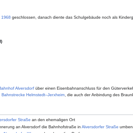
i
1968
geschlossen, danach diente das Schulgebäude noch als Kinderg
l)
Bahnhof Alversdorf
über einen Eisenbahnanschluss für den Güterverke
n
Bahnstrecke Helmstedt–Jerxheim
, die auch der Anbindung des Braunk
ersdorfer Straße
an den ehemaligen Ort
nnerung an Alversdorf die Bahnhofstraße in
Alversdorfer Straße
umben