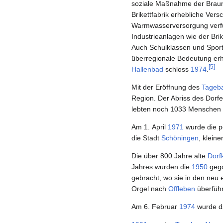
soziale Maßnahme der Braun
Brikettfabrik erhebliche Ver
Warmwasserversorgung verf
Industrieanlagen wie der Bri
Auch Schulklassen und Spor
überregionale Bedeutung erh
[
5
]
Hallenbad
schloss
1974
.
Mit der Eröffnung des
Tageba
Region. Der Abriss des Dorf
lebten noch 1033 Menschen 
Am 1. April
1971
wurde die po
die Stadt
Schöningen
, klein
Die über 800 Jahre alte
Dorf
Jahres wurden die
1950
gego
gebracht, wo sie in den neu 
Orgel nach
Offleben
überführ
Am 6. Februar
1974
wurde da