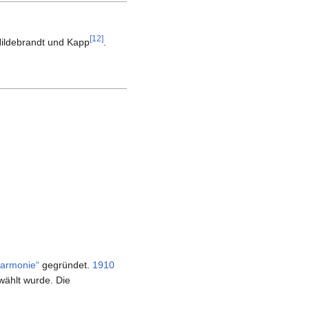
[
12
]
Hildebrandt und Kapp
.
armonie“
gegründet.
1910
wählt wurde. Die