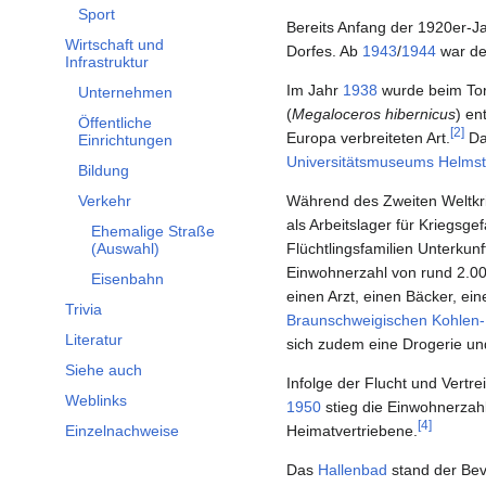
Sport
Bereits Anfang der 1920er-J
Wirtschaft und
Dorfes. Ab
1943
/
1944
war de
Unterabschnitt Wirtschaft und Infrastruktur umschalten
Infrastruktur
Im Jahr
1938
wurde beim Tor
Unternehmen
(
Megaloceros hibernicus
) en
Öffentliche
[
2
]
Europa verbreiteten Art.
Da
Einrichtungen
Universitätsmuseums Helmst
Bildung
Verkehr
Während des Zweiten Weltkri
als Arbeitslager für Kriegsg
Ehemalige Straße
(Auswahl)
Flüchtlingsfamilien Unterkunf
Einwohnerzahl von rund 2.00
Eisenbahn
einen Arzt, einen Bäcker, ei
Trivia
Braunschweigischen Kohlen
Literatur
sich zudem eine Drogerie und
Siehe auch
Infolge der Flucht und Vert
Weblinks
1950
stieg die Einwohnerzahl
[
4
]
Einzelnachweise
Heimatvertriebene.
Das
Hallenbad
stand der Bev