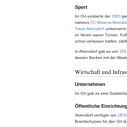
Sport
Im Ort existierte der
1903
ge
namens
FC Minerva Alversdo
Treue Alversdorf
umbenannt w
im Verein waren Turnen, Fußb
schon verlassen hatten, zähl
In Alversdorf gab es von
193
dessen Becken mit der Abwär
Wirtschaft und Infras
Unternehmen
Im Ort gab es eine Gastwirt
Öffentliche Einrichtun
Alversdorf verfügte von
1875
Brandschutzes für den Ort d