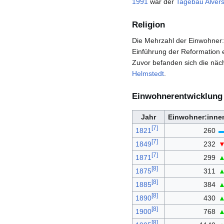
1991
war der
Tagebau Alvers
Religion
Die Mehrzahl der Einwohner:
Einführung der Reformation e
Zuvor befanden sich die näc
Helmstedt
.
Einwohnerentwicklung
Jahr
Einwohner:inne
[
7
]
1821
260
[
7
]
1849
232
[
7
]
1871
299
[
8
]
1875
311
[
8
]
1885
384
[
8
]
1890
430
[
8
]
1900
768
[
8
]