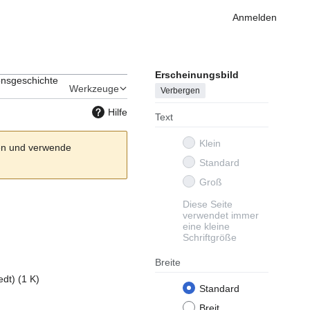
Anmelden
Erscheinungsbild
onsgeschichte
Werkzeuge
Verbergen
Hilfe
Text
Klein
hen und verwende
Standard
Groß
Diese Seite
verwendet immer
eine kleine
Schriftgröße
Breite
edt)
(1 K)
Standard
Breit