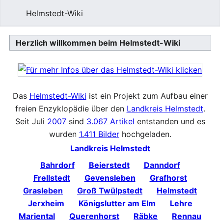
Helmstedt-Wiki
Such
Herzlich willkommen beim Helmstedt-Wiki
Das
Helmstedt-Wiki
ist ein Projekt zum Aufbau einer
freien Enzyklopädie über den
Landkreis Helmstedt
.
Seit Juli
2007
sind
3.067 Artikel
entstanden und es
wurden
1.411 Bilder
hochgeladen.
Landkreis Helmstedt
Bahrdorf
Beierstedt
Danndorf
Frellstedt
Gevensleben
Grafhorst
Grasleben
Groß Twülpstedt
Helmstedt
Jerxheim
Königslutter am Elm
Lehre
Mariental
Querenhorst
Räbke
Rennau