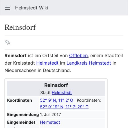
Helmstedt-Wiki
Such
Reinsdorf
Sprache
Beobach
Que
Reinsdorf
ist ein Ortsteil von
Offleben
, einem Stadtteil
der Kreisstadt
Helmstedt
im
Landkreis Helmstedt
in
Niedersachsen in Deutschland.
Reinsdorf
Stadt
Helmstedt
Koordinaten
52° 9′
N
,
11° 2′
O
Koordinaten:
52° 9′ 19″
N
,
11° 2′ 29″
O
Eingemeindung
1. Juli 2017
Eingemeindet
Helmstedt