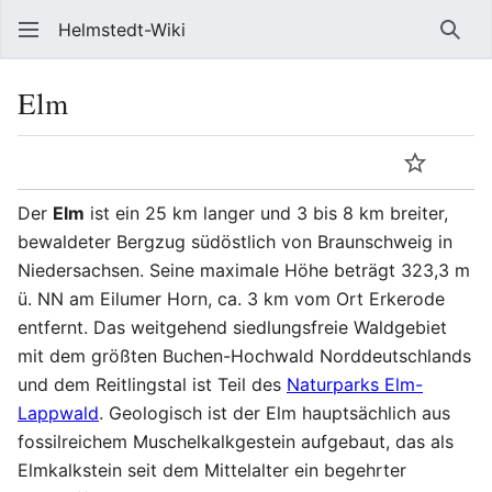
Helmstedt-Wiki
Such
Elm
Sprache
Beobach
Que
Der
Elm
ist ein 25 km langer und 3 bis 8 km breiter,
bewaldeter Bergzug südöstlich von Braunschweig in
Niedersachsen. Seine maximale Höhe beträgt 323,3 m
ü. NN am Eilumer Horn, ca. 3 km vom Ort Erkerode
entfernt. Das weitgehend siedlungsfreie Waldgebiet
mit dem größten Buchen-Hochwald Norddeutschlands
und dem Reitlingstal ist Teil des
Naturparks Elm-
Lappwald
. Geologisch ist der Elm hauptsächlich aus
fossilreichem Muschelkalkgestein aufgebaut, das als
Elmkalkstein seit dem Mittelalter ein begehrter