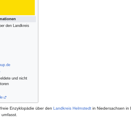
rmationen
ber den Landkreis
oup.de
e
eldete und nicht
toren
de
 freie Enzyklopädie über den
Landkreis Helmstedt
in Niedersachsen in D
r umfasst.