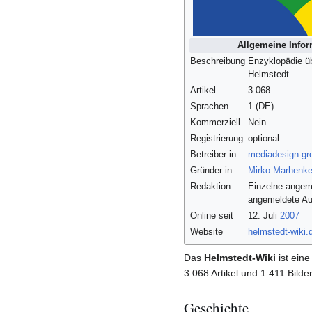
Allgemeine Info
Beschreibung
Enzyklopädie ü
Helmstedt
Artikel
3.068
Sprachen
1 (DE)
Kommerziell
Nein
Registrierung
optional
Betreiber:in
mediadesign-gr
Gründer:in
Mirko Marhenk
Redaktion
Einzelne angem
angemeldete Au
Online seit
12. Juli
2007
Website
helmstedt-wiki.
Das
Helmstedt-Wiki
ist eine
3.068 Artikel und 1.411 Bilde
Geschichte