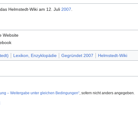
das Helmstedt-Wiki am 12. Juli
2007
.
le Website
ebook
edt)
Lexikon, Enzyklopädie
Gegründet 2007
Helmstedt-Wiki
g – Weitergabe unter gleichen Bedingungen“
, sofern nicht anders angegeben.
t